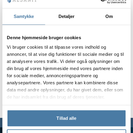
Vela
Partitioner
Altus
L-formede skab
metalskabe
Samtykke
Detaljer
Om
Lameller
Bænke og garde
Denne hjemmeside bruger cookies
Vi bruger cookies til at tilpasse vores indhold og
Skabslåse
annoncer, til at vise dig funktioner til sociale medier og til
at analysere vores trafik. Vi deler også oplysninger om
din brug af vores hjemmeside med vores partnere inden
for sociale medier, annonceringspartnere og
analysepartnere. Vores partnere kan kombinere disse
data med andre oplysninger, du har givet dem, eller som
de har indsamlet fra din brug af deres tjenester.
Tillad alle
Vi er her for dig,