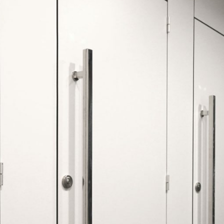
18,28 mm
PERFECT GREY
RAL 7035
18 mm
BLUE BAY
e. Viste dekorer kan afvige fra de
nskaber.
RAL 5005
18 mm
OKAPI NUT
PO