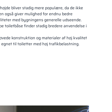
højde bliver stadig mere populære, da de ikke
men også giver mulighed for endnu bedre
ciliteter med bygningens generelle udseende.
e toiletbåse finder stadig bredere anvendelse i
ede konstruktion og materialer af høj kvalitet
gnet til toiletter med høj trafikbelastning.
18,28 mm
18 mm
18 mm
18,28 mm
PURE WHITE
CLASSIC BEIGE
DARK GREY
SILESIAN GREY
RAL 9010
RAL 1015
RAL 7037
RAL 7043
18 mm
18 mm
18 mm
18 mm
NNY YELLOW
DEEP ORANGE
RED DELUXE
FOREST GREEN
RAL 1023
RAL 2000
RAL 3020
RAL 6018