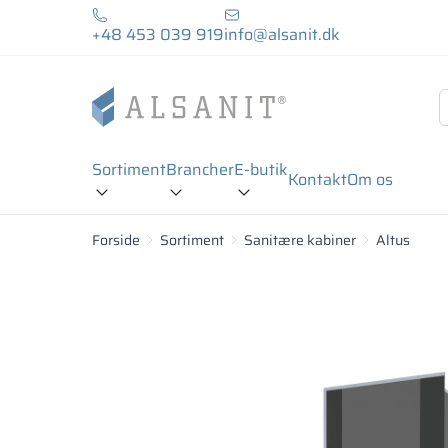
+48 453 039 919
info@alsanit.dk
Sortiment
Brancher
E-butik
Kontakt
Om os
Forside
Sortiment
Sanitære kabiner
Altus
18 mm
28 mm
Melaminbelagt spånplade:
Melaminbelagt spånplade er træspåner presset u
farvepalet. Melaminbelagt spånplade er fugtbest
• kanter kantlimet med holdbart kantbånd i HOT
• til rum med normal fugtighed
Brandklasse: Ds1d0