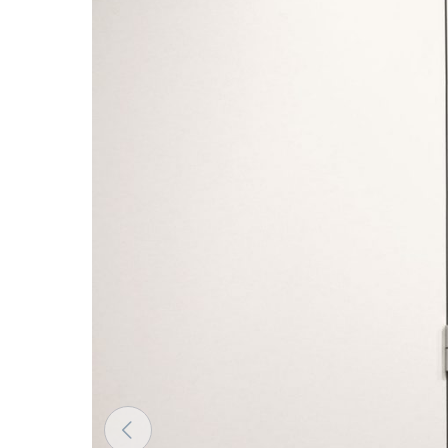
Materialernes farver i RAL-angivelse er kun vejledend
faktiske afhængigt af skærmens indstillinger og ege