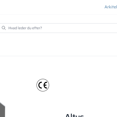
Arkite
nder høj temperatur og tryk med bindemidler. Dens øverste l
andige, og pladens kant skal beskyttes med profiler eller ka
-AIR-teknologi (uden lim)
Altus