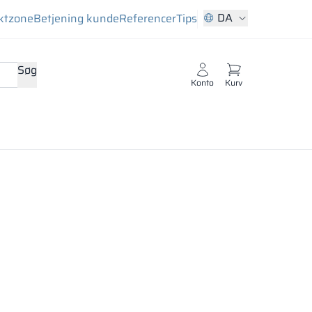
DA
ktzone
Betjening kunde
Referencer
Tips
Søg
Konto
Kurv
ag består af en dekorativ melaminbelægning i en rig
ntbånd.