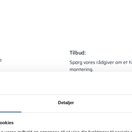
Tilbud:
e
Spørg vores rådgiver om et ti
montering.
abiner i fuld rumhøjde
Individuelt
+48 453 03
tilbud
(man–fre 8:00 -
ptimal pladsudnyttelse
Detaljer
ookies
se vores indhold og annoncer, til at vise dig funktioner til sociale