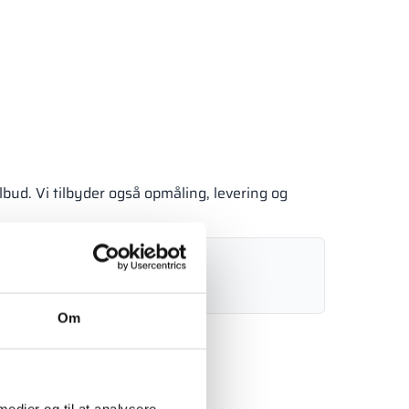
lbud. Vi tilbyder også opmåling, levering og
9 919
info@alsanit.dk
 16:00)
Om
Send forespørgsel
 medier og til at analysere