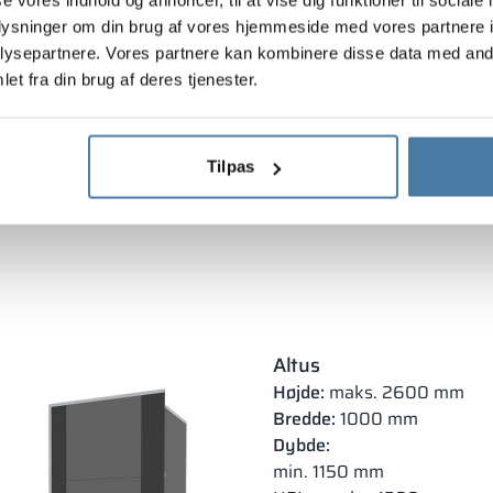
oplysninger om din brug af vores hjemmeside med vores partnere i
ysepartnere. Vores partnere kan kombinere disse data med andr
g, levering og montering
Attester og certifikater
Filer til do
et fra din brug af deres tjenester.
Tilpas
Altus
Højde:
maks. 2600 mm
Bredde:
1000 mm
Dybde:
min. 1150 mm