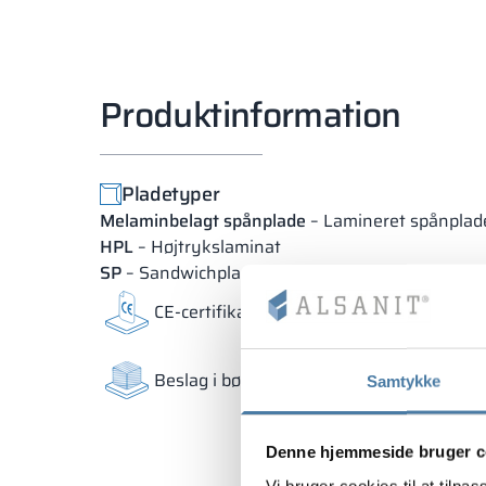
Produktinformation
Pladetyper
Melaminbelagt spånplade
– Lamineret spånplad
HPL
– Højtrykslaminat
SP
– Sandwichplade
CE-certifikat gældende i EU
K
Beslag i børstet stål finish
O
Samtykke
Denne hjemmeside bruger c
Vi bruger cookies til at tilpas