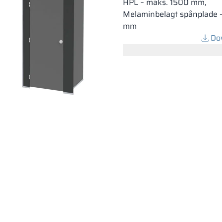
HPL – maks. 1500 mm,
Melaminbelagt spånplade 
mm
Do