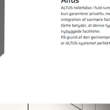
ALTUS toiletbåse i fuld rum
kun garanterer privatliv, 
Pladefarver
integration af sanitære fa
Dette betyder, at denne typ
nybyggede faciliteter.
På grund af den gennemprøv
er ALTUS-systemet perfekt e
18,28 mm
PERFECT GREY
RAL 7035
18 mm
CLASSIC BLACK
SU
RAL 9005