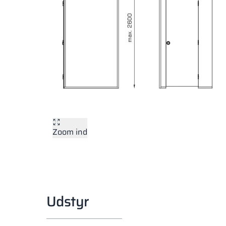
Zoom ind
Udstyr