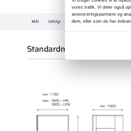
vores trafik. Vi deler også 
annonceringspartnere og anal
Mål
Udstyr
Materialer og farver
Opmålin
dem, eller som de har indsaml
Standardmål