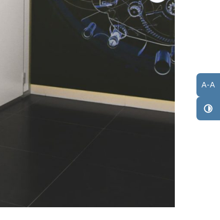
A
-
A