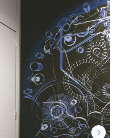
18 mm
18 mm
18 mm
18 mm
LUND BIRCH
WILD OAK
PORTO CHERRY
GRAND OAK
18 mm
18 mm
18 mm
RTLAND ASH
RETRO OAK
BELLATO