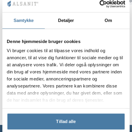
Bydgoszcz
Gdansk
Katowice
Kielce
Krakow
Łó
Vela
Partitioner
Altus
L-formede skab
metalskabe
Samtykke
Detaljer
Om
Lameller
Bænke og garde
Denne hjemmeside bruger cookies
Skabslåse
Vi bruger cookies til at tilpasse vores indhold og
annoncer, til at vise dig funktioner til sociale medier og til
at analysere vores trafik. Vi deler også oplysninger om
din brug af vores hjemmeside med vores partnere inden
for sociale medier, annonceringspartnere og
analysepartnere. Vores partnere kan kombinere disse
data med andre oplysninger, du har givet dem, eller som
de har indsamlet fra din brug af deres tjenester.
Tillad alle