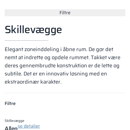
Vela
Filtre
Partitioner
Altus
L-formede skab
metalskabe
Skillevægge
Lameller
Bænke og garde
Elegant zoneinddeling i åbne rum. De gør det
Skabslåse
nemt at indrette og opdele rummet. Takket være
deres gennembrudte konstruktion er de lette og
subtile. Det er en innovativ løsning med en
ekstraordinær karakter.
Filtre
Skillevægge
se detaljer
Allen