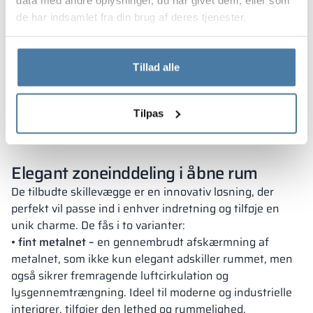
de har indsamlet fra din brug af deres tjenester.
PRODUCT
Tillad alle
BOOK
Download katalog
Tilpas
Elegant zoneinddeling i åbne rum
De tilbudte skillevægge er en innovativ løsning, der
perfekt vil passe ind i enhver indretning og tilføje en
unik charme. De fås i to varianter:
• fint metalnet –
en gennembrudt afskærmning af
metalnet, som ikke kun elegant adskiller rummet, men
også sikrer fremragende luftcirkulation og
lysgennemtrængning. Ideel til moderne og industrielle
interiører, tilføjer den lethed og rummelighed.