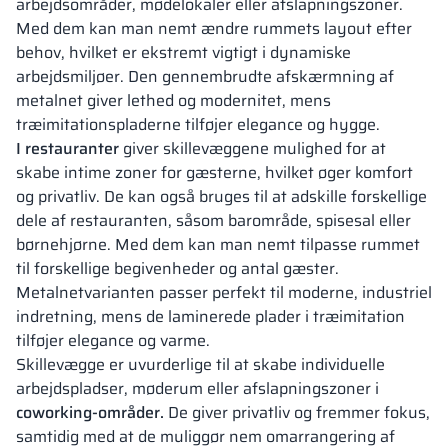
arbejdsområder, mødelokaler eller afslapningszoner.
Med dem kan man nemt ændre rummets layout efter
behov, hvilket er ekstremt vigtigt i dynamiske
arbejdsmiljøer. Den gennembrudte afskærmning af
metalnet giver lethed og modernitet, mens
træimitationspladerne tilføjer elegance og hygge.
I restauranter
giver skillevæggene mulighed for at
skabe intime zoner for gæsterne, hvilket øger komfort
og privatliv. De kan også bruges til at adskille forskellige
dele af restauranten, såsom barområde, spisesal eller
børnehjørne. Med dem kan man nemt tilpasse rummet
til forskellige begivenheder og antal gæster.
Metalnetvarianten passer perfekt til moderne, industriel
indretning, mens de laminerede plader i træimitation
tilføjer elegance og varme.
Skillevægge er uvurderlige til at skabe individuelle
arbejdspladser, møderum eller afslapningszoner i
coworking-områder.
De giver privatliv og fremmer fokus,
samtidig med at de muliggør nem omarrangering af