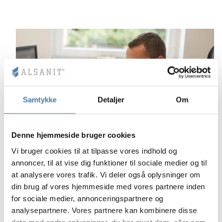
Spørg en rådgiver om et
tilbud til dig
Samtykke
Detaljer
Om
Kontaktformular
+48 453 039 919
(man–fre 8:00 – 16:00)
Denne hjemmeside bruger cookies
Vi bruger cookies til at tilpasse vores indhold og
annoncer, til at vise dig funktioner til sociale medier og til
at analysere vores trafik. Vi deler også oplysninger om
din brug af vores hjemmeside med vores partnere inden
for sociale medier, annonceringspartnere og
analysepartnere. Vores partnere kan kombinere disse
data med andre oplysninger, du har givet dem, eller som