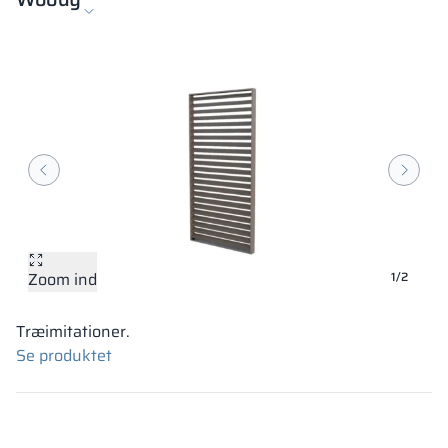
Zoom ind
Zoom ind
1/2
Træimitationer.
Se produktet