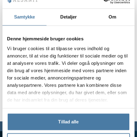
Vela
Partitioner
Altus
L-formede skab
metalskabe
Samtykke
Detaljer
Om
Lameller
Bænke og garde
Denne hjemmeside bruger cookies
Vi bruger cookies til at tilpasse vores indhold og
Skabslåse
annoncer, til at vise dig funktioner til sociale medier og til
at analysere vores trafik. Vi deler også oplysninger om
din brug af vores hjemmeside med vores partnere inden
for sociale medier, annonceringspartnere og
analysepartnere. Vores partnere kan kombinere disse
data med andre oplysninger, du har givet dem, eller som
de har indsamlet fra din brug af deres tjenester.
Tillad alle
Vi er her for dig,