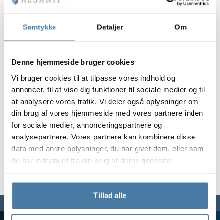
Vela
Partitioner
Altus
L-formede skab
metalskabe
Samtykke
Detaljer
Om
Lameller
Bænke og garde
Denne hjemmeside bruger cookies
Vi bruger cookies til at tilpasse vores indhold og
Skabslåse
annoncer, til at vise dig funktioner til sociale medier og til
at analysere vores trafik. Vi deler også oplysninger om
din brug af vores hjemmeside med vores partnere inden
for sociale medier, annonceringspartnere og
analysepartnere. Vores partnere kan kombinere disse
data med andre oplysninger, du har givet dem, eller som
de har indsamlet fra din brug af deres tjenester.
Tillad alle
Vi er her for dig,