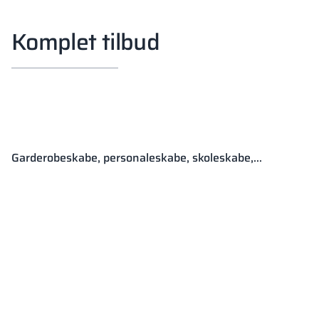
Komplet tilbud
GARDEROBESKABE
Garderobeskabe, personaleskabe, skoleskabe,
omklædningsskabe (HPL, metal, lamineret spånplade)