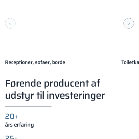
SA
KONTRAKTMØBLER
KA
Receptioner, sofaer, borde
Toiletk
Førende producent af
udstyr til investeringer
20+
års erfaring
25+