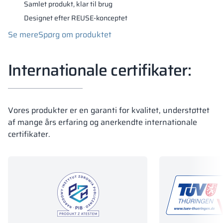
Se mere
Se mere
Se mere
Se mere
Spørg om produktet
Spørg om produktet
Spørg om produktet
Spørg om produktet
Samlet produkt, klar til brug
Se mere
Spørg om produktet
Designet efter REUSE-konceptet
Se mere
Spørg om produktet
Internationale certifikater:
Vores produkter er en garanti for kvalitet, understøttet
af mange års erfaring og anerkendte internationale
certifikater.