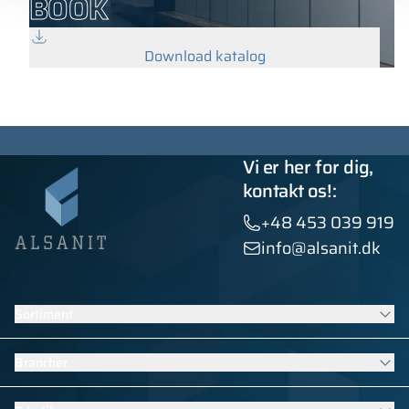
BOOK
Download katalog
Vi er her for dig,
kontakt os!:
+48 453 039 919
info@alsanit.dk
Sortiment
Skabe
Brancher
Sanitære kabiner
Kontraktmøbler
Møbler til skoler og børnehaver