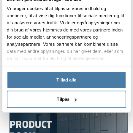
Vi bruger cookies til at tilpasse vores indhold og
Spørg en rådgiver om et
annoncer, til at vise dig funktioner til sociale medier og til
tilbud til dig
at analysere vores trafik. Vi deler også oplysninger om
din brug af vores hjemmeside med vores partnere inden
Kontaktformular
for sociale medier, annonceringspartnere og
analysepartnere. Vores partnere kan kombinere disse
+48 453 039 919
(man–fre 8:00 – 16:00)
data med andre oplysninger, du har givet dem, eller som
de har indsamlet fra din brug af deres tjenester.
Tillad alle
Tilpas
PRODUCT