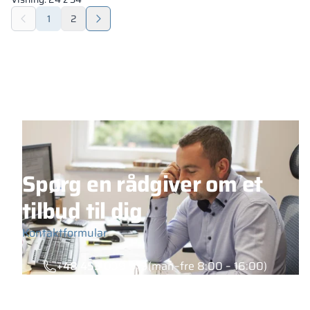
1
2
Spørg en rådgiver om et
tilbud til dig
Kontaktformular
+48 453 039 919
(man–fre 8:00 – 16:00)