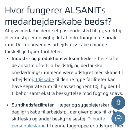
Hvor fungerer ALSANITs
medarbejderskabe bedst?
At give medarbejderne et passende sted til tøj, værktøj
eller udstyr er en vigtig del af indretningen af sociale
rum. Derfor anvendes arbejdstøjsskabe i mange
forskellige typer faciliteter.
Industri- og produktionsvirksomheder
– her skifter
de ansatte ofte til arbejdstøj, og derfor skal
omklædningsrummene være udstyret med skabe til
arbejdstøj.
Tøjskabe
til denne type faciliteter kan
have separate rum til snavset og rent tøj, hylder til
tilbehør samt ekstra beskyttelse mod fugt og snavs.
Sundhedsfaciliteter
– læger og sygeplejersker bruger
dagligt skabe til arbejdstøj, der giver plads til kitler,
skiftesko og andet beskyttelsestøj.
Tilbudte
personaleskabe
til denne faggruppe er udstyret med