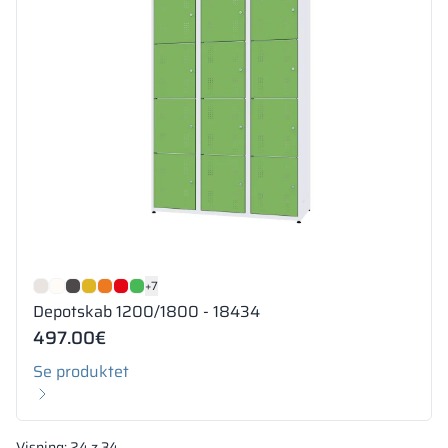
+7
Depotskab 1200/1800 - 18434
497.00
€
Se produktet
Visning:
24
z
34