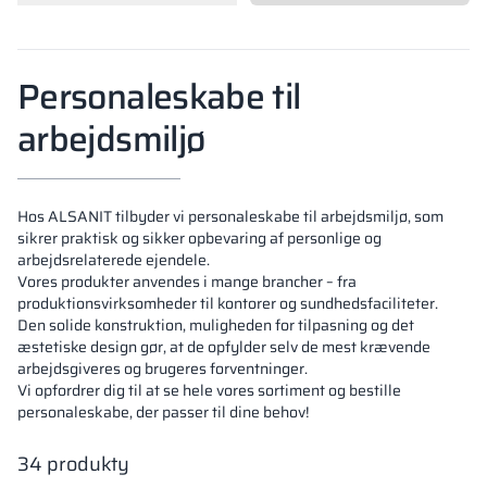
Vela
Partitioner
Altus
L-formede skab
metalskabe
Personaleskabe til
Lameller
Bænke og garde
arbejdsmiljø
Skabslåse
Hos ALSANIT tilbyder vi personaleskabe til arbejdsmiljø, som
sikrer praktisk og sikker opbevaring af personlige og
arbejdsrelaterede ejendele.
Vores produkter anvendes i mange brancher – fra
produktionsvirksomheder til kontorer og sundhedsfaciliteter.
Den solide konstruktion, muligheden for tilpasning og det
æstetiske design gør, at de opfylder selv de mest krævende
arbejdsgiveres og brugeres forventninger.
Vi opfordrer dig til at se hele vores sortiment og bestille
personaleskabe, der passer til dine behov!
34
produkty