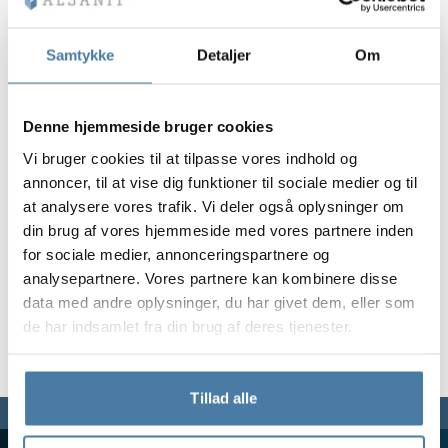
Vela
Partitioner
Altus
L-formede skab
metalskabe
Samtykke
Detaljer
Om
Lameller
Bænke og garde
Denne hjemmeside bruger cookies
Vi bruger cookies til at tilpasse vores indhold og
Skabslåse
annoncer, til at vise dig funktioner til sociale medier og til
at analysere vores trafik. Vi deler også oplysninger om
din brug af vores hjemmeside med vores partnere inden
for sociale medier, annonceringspartnere og
analysepartnere. Vores partnere kan kombinere disse
data med andre oplysninger, du har givet dem, eller som
de har indsamlet fra din brug af deres tjenester.
Tillad alle
Vi er her for dig,