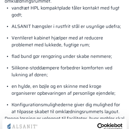
omklædningsrummet.
vandtæt HPL kompaktplade tåler kontakt med fugt
godt;
ALSANIT hængsler i rustfrit stål er usynlige udefra;
Ventileret kabinet hjælper med at reducere
problemet med lukkede, fugtige rum;
flad bund gør rengøring under skabe nemmere;
Silikone-støddæmpere forbedrer komforten ved
lukning af døren;
en hylde, en bøjle og en skinne med kroge
organiserer opbevaringen af ​​personlige ejendele;
Konfigurationsmulighederne giver dig mulighed for
at tilpasse skabet til omklædningsrummets layout.
Denne løsning er velegnet til faciliteter, hvor møbler skal
se pæne ud efter mange måneders brug. Skabet er ikke