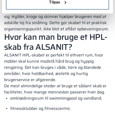
Tilpas
kabinet fremmer luftcirkulationen i rummet, mens den
flade bund reducerer områder, hvor snavs kan samle
sig. Hylder, kroge og skinner hjælper brugeren med at
adskille tøj fra småting. Dette gør skabet til et praktisk
organiseringspunkt, ikke blot et aflåst opbevaringsrum.
Hvor kan man bruge et HPL-
skab fra ALSANIT?
ALSANIT HPL-skabet er perfekt til ethvert rum, hvor
møbler skal kunne modstå hård brug og hyppig
rengøring. Det kan bruges i våde, tørre og blandede
områder, hvor holdbarhed, æstetik og hurtig
brugerservice er afgørende.
De mest almindelige steder at bruge et sådant skab er
faciliteter, hvor mange mennesker passerer hver dag.
omklædningsrum til swimmingpool og vandland;
fitnessklubber og fitnesscentre;