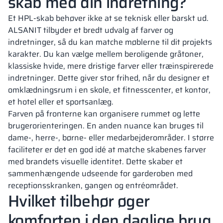
skab med din indretning?
Et HPL-skab behøver ikke at se teknisk eller barskt ud.
ALSANIT tilbyder et bredt udvalg af farver og
indretninger, så du kan matche møblerne til dit projekts
karakter. Du kan vælge mellem beroligende gråtoner,
klassiske hvide, mere dristige farver eller træinspirerede
indretninger. Dette giver stor frihed, når du designer et
omklædningsrum i en skole, et fitnesscenter, et kontor,
et hotel eller et sportsanlæg.
Farven på fronterne kan organisere rummet og lette
brugerorienteringen. En anden nuance kan bruges til
dame-, herre-, børne- eller medarbejderområder. I større
faciliteter er det en god idé at matche skabenes farver
med brandets visuelle identitet. Dette skaber et
sammenhængende udseende for garderoben med
receptionsskranken, gangen og entréområdet.
Hvilket tilbehør øger
komforten i den daglige brug