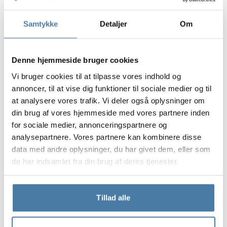
bare et tilfældigt møbel, men snarere en del af den
samlede rumorganisation. Det letter trafikstyringen og
Samtykke
Detaljer
Om
hjælper med at opretholde interiørets visuelle standard.
Hvordan hjælper et HPL-
skab med at opretholde
Denne hjemmeside bruger cookies
Vi bruger cookies til at tilpasse vores indhold og
orden og hygiejne?
annoncer, til at vise dig funktioner til sociale medier og til
Et HPL-skab hjælper med at opretholde orden takket
at analysere vores trafik. Vi deler også oplysninger om
være dets glatte overflader og konstruktion designet til
din brug af vores hjemmeside med vores partnere inden
hyppig rengøring. I et omklædningsrum er udseendet
for sociale medier, annonceringspartnere og
ikke kun vigtigt, men også evnen til hurtigt at fjerne
analysepartnere. Vores partnere kan kombinere disse
snavs efter en lang arbejdsdag. HPL absorberer ikke
data med andre oplysninger, du har givet dem, eller som
vand som traditionelle træbaserede materialer, hvilket
de har indsamlet fra din brug af deres tjenester.
gør det til et godt valg til områder, hvor våde
håndklæder, sportstøj, fodtøj eller pooludstyr ender.
Dette er en betydelig fordel for ledere, der ønsker at
Tillad alle
reducere rengøringstiden.
I hverdagen er detaljerne også vigtige. Det ventilerede