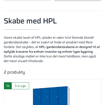
Vela
Partitioner
Altus
L-formede skab
metalskabe
Skabe med HPL
Lameller
Bænke og garde
Vores skabe lavet af HPL-plader er uden tvivl førende blandt
Skabslåse
garderobeskabe – det er svært at finde et produkt med flere
fordele. Det skyldes, at
HPL-garderobeskabene er designet til at
opfylde kravene fra enhver investor og enhver type bygning
.
Dette alsidige møbel er ikke kun det mest holdbare, men også
det mest visuelt tiltalende.
2
produkty
3-4 uge