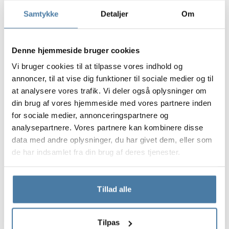
umożliwia swobodne dopasowanie nowej konstrukcji
Samtykke
Detaljer
Om
do wyglądu całego wnętrza;
są elegancko wykończone
i mają prestiżowy wygląd,
Denne hjemmeside bruger cookies
dzięki czemu nasze projekty realizujemy także w
ekskluzywnych wnętrzach, takich jak hotele, salony
Vi bruger cookies til at tilpasse vores indhold og
SPA, biura, firmowe siłownie i wiele innych;
annoncer, til at vise dig funktioner til sociale medier og til
at analysere vores trafik. Vi deler også oplysninger om
posiadają system bezpiecznych palców
lub drzwi
din brug af vores hjemmeside med vores partnere inden
„kowbojki”, które doskonale sprawdzają się w
for sociale medier, annonceringspartnere og
przedszkolach;
analysepartnere. Vores partnere kan kombinere disse
data med andre oplysninger, du har givet dem, eller som
dają wrażenie wiszących kabin sanitarnych
– taką
de har indsamlet fra din brug af deres tjenester.
cechą posiadają ścianki LIFT;
odznaczają się
dużą odpornością na uszkodzenia
mechaniczne
i ewentualne akty wandalizmu.
Tillad alle
Kabiny i szafki basenowe –
Tilpas