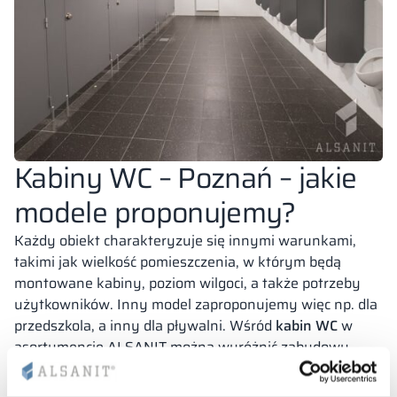
Kabiny WC – Poznań – jakie
modele proponujemy?
Każdy obiekt charakteryzuje się innymi warunkami,
takimi jak wielkość pomieszczenia, w którym będą
montowane kabiny, poziom wilgoci, a także potrzeby
użytkowników. Inny model zaproponujemy więc np. dla
przedszkola, a inny dla pływalni. Wśród
kabin WC
w
asortymencie ALSANIT można wyróżnić zabudowy,
które:
występują w szerokiej gamie kolorystycznej
, co