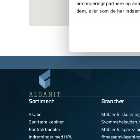
annonceringspartnere og anal
dem, eller som de har indsaml
Sortiment
Brancher
Skabe
Møbler til skoler o
Sanitære kabiner
Svømmehalsudstyr
Kontraktmøbler
Møbler til sports- o
Indretninger med HPL
fitnessomklædnin