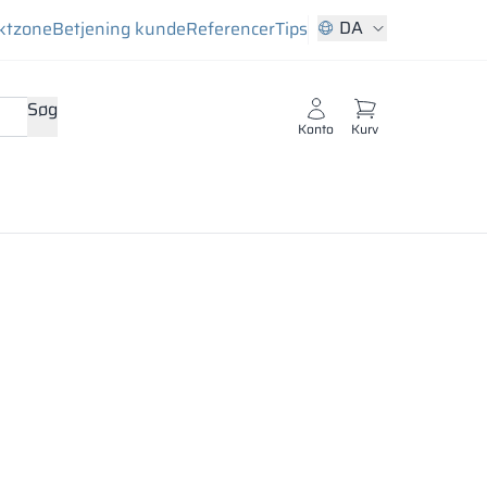
DA
ktzone
Betjening kunde
Referencer
Tips
Søg
Konto
Kurv