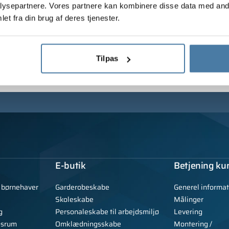
ysepartnere. Vores partnere kan kombinere disse data med andr
et fra din brug af deres tjenester.
Tilpas
E-butik
Betjening ku
g børnehaver
Garderobeskabe
Generel informat
Skoleskabe
Målinger
g
Personaleskabe til arbejdsmiljø
Levering
gsrum
Omklædningsskabe
Montering /