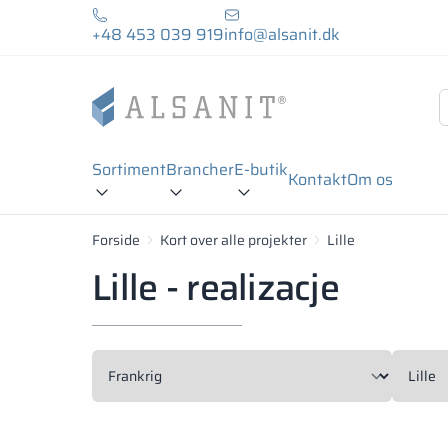
+48 453 039 919
info@alsanit.dk
Sortiment
Brancher
E-butik
Kontakt
Om os
Forside
Kort over alle projekter
Lille
Lille - realizacje