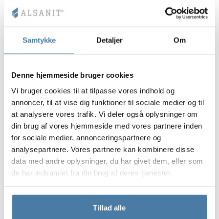
Samtykke
Detaljer
Om
18 mm
18 mm
18 mm
FOREST GREEN
BLUE BAY
LUND BIRCH
RAL 6018
RAL 5005
Denne hjemmeside bruger cookies
Vi bruger cookies til at tilpasse vores indhold og
annoncer, til at vise dig funktioner til sociale medier og til
at analysere vores trafik. Vi deler også oplysninger om
din brug af vores hjemmeside med vores partnere inden
18 mm
18 mm
18 mm
WILD OAK
PORTO CHERRY
GRAND OAK
for sociale medier, annonceringspartnere og
analysepartnere. Vores partnere kan kombinere disse
data med andre oplysninger, du har givet dem, eller som
de har indsamlet fra din brug af deres tjenester.
18 mm
18 mm
18 mm
OKAPI NUT
PORTLAND ASH
RETRO OAK
Tillad alle