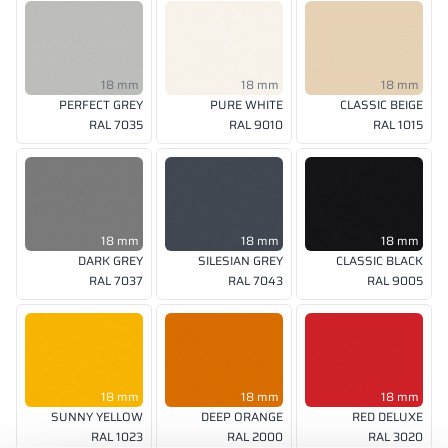
18 mm
18 mm
18 mm
PERFECT GREY
PURE WHITE
CLASSIC BEIGE
RAL 7035
RAL 9010
RAL 1015
18 mm
18 mm
18 mm
DARK GREY
SILESIAN GREY
CLASSIC BLACK
RAL 7037
RAL 7043
RAL 9005
18 mm
18 mm
18 mm
SUNNY YELLOW
DEEP ORANGE
RED DELUXE
RAL 1023
RAL 2000
RAL 3020