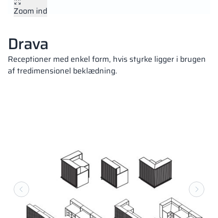
Zoom ind
Vela
Partitioner
Altus
L-formede skab
metalskabe
Drava
Lameller
Bænke og garde
Receptioner med enkel form, hvis styrke ligger i brugen
af tredimensionel beklædning.
Skabslåse