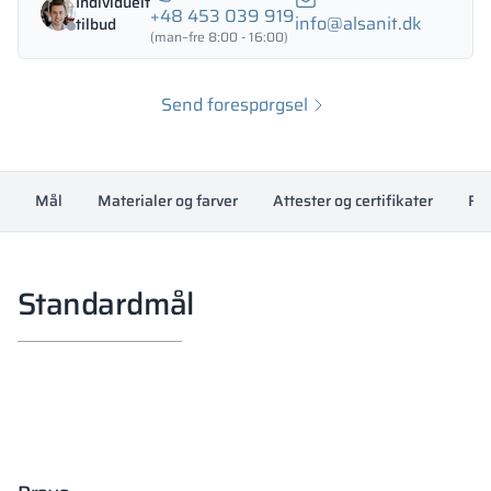
Individuelt
+48 453 039 919
info@alsanit.dk
tilbud
(man–fre 8:00 - 16:00)
Send forespørgsel
Mål
Materialer og farver
Attester og certifikater
Fil
Standardmål