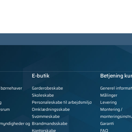
E-butik
Betjening ku
g børnehaver
Garderobeskabe
Generel informat
Skoleskabe
Målinger
g
Personaleskabe til arbejdsmiljø
Levering
gsrum
Omklædningsskabe
Montering /
Svømmeskabe
monteringsinstr
, myndigheder og
Brandmandsskabe
Garanti
Kontorskabe
FAQ