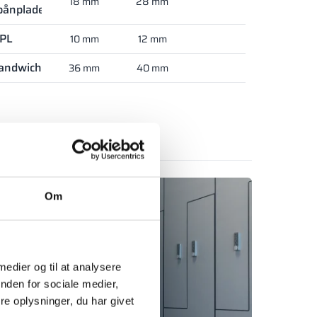
18 mm
28 mm
pånplade
PL
10 mm
12 mm
andwich
36 mm
40 mm
e produktet
Om
 medier og til at analysere
nden for sociale medier,
e oplysninger, du har givet