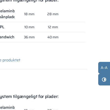
ystem tilgængeligt for plader:
elaminbelagt
18 mm
28 mm
pånplade
PL
10 mm
12 mm
andwich
36 mm
40 mm
e produktet
A
-
A
ystem tilgængeligt for plader:
elaminbelagt