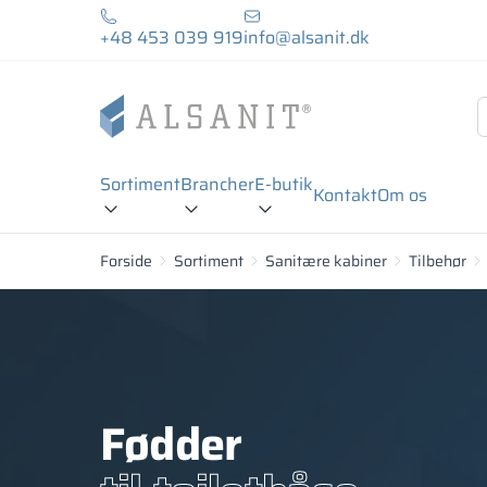
+48 453 039 919
info@alsanit.dk
Sortiment
Brancher
E-butik
Kontakt
Om os
Forside
Sortiment
Sanitære kabiner
Tilbehør
Fødder