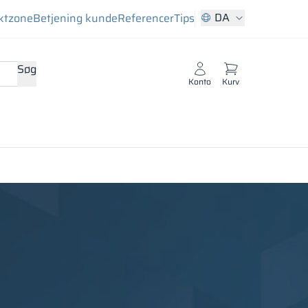
DA
ktzone
Betjening kunde
Referencer
Tips
Søg
Konto
Kurv