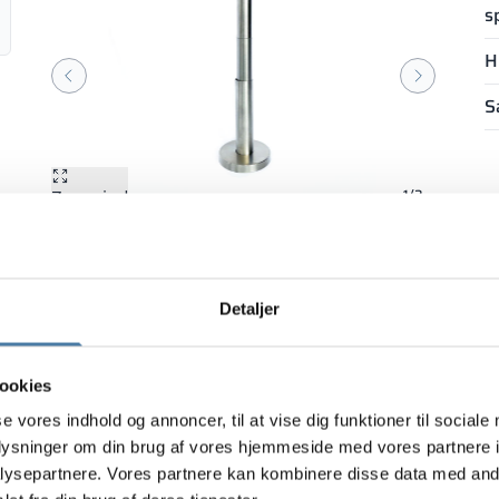
s
H
S
Zoom ind
Zoom ind
1/2
S
Detaljer
ookies
se vores indhold og annoncer, til at vise dig funktioner til sociale
oplysninger om din brug af vores hjemmeside med vores partnere i
ysepartnere. Vores partnere kan kombinere disse data med andr
PRODUCT