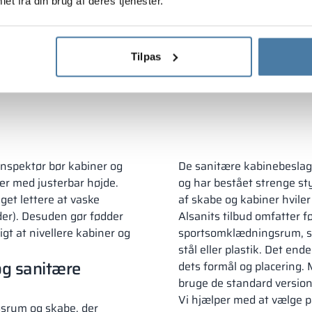
et
et fra din brug af deres tjenester.
BOOK
Tilpas
re 8:00 – 16:00)
Download katalog
inspektør bør kabiner og
De sanitære kabinebeslag, 
er med justerbar højde.
og har bestået strenge st
eget lettere at vaske
af skabe og kabiner hvile
der). Desuden gør fødder
Alsanits tilbud omfatter f
gt at nivellere kabiner og
sportsomklædningsrum, som
stål eller plastik. Det en
 og sanitære
dets formål og placering.
bruge de standard version
Vi hjælper med at vælge p
gsrum og skabe, der