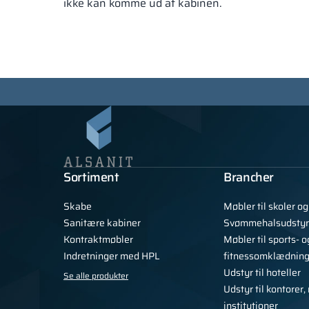
ikke kan komme ud af kabinen.
Sortiment
Brancher
Skabe
Møbler til skoler o
Sanitære kabiner
Svømmehalsudstyr
Kontraktmøbler
Møbler til sports- o
Indretninger med HPL
fitnessomklædnin
Udstyr til hoteller
Se alle produkter
Udstyr til kontorer
institutioner