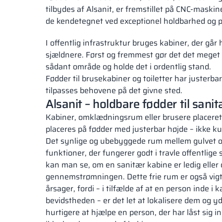
tilbydes af Alsanit, er fremstillet på CNC-maskin
de kendetegnet ved exceptionel holdbarhed og pr
I offentlig infrastruktur bruges kabiner, der går h
sjældnere. Først og fremmest gør det det meget
sådant område og holde det i ordentlig stand.
Fødder til brusekabiner og toiletter har justerba
tilpasses behovene på det givne sted.
Alsanit – holdbare fødder til sani
Kabiner, omklædningsrum eller brusere placeret 
placeres på fødder med justerbar højde – ikke ku
Det synlige og ubebyggede rum mellem gulvet o
funktioner, der fungerer godt i travle offentlige
kan man se, om en sanitær kabine er ledig eller 
gennemstrømningen. Dette frie rum er også vig
årsager, fordi – i tilfælde af at en person inde i 
bevidstheden – er det let at lokalisere dem og y
hurtigere at hjælpe en person, der har låst sig in