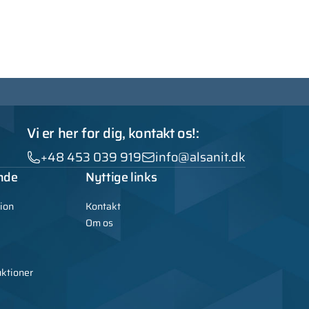
Vi er her for dig, kontakt os!:
+48 453 039 919
info@alsanit.dk
nde
Nyttige links
ion
Kontakt
Om os
uktioner