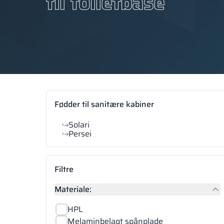
til toiletbåse
Fødder til sanitære kabiner
Solari
Persei
Filtre
Materiale:
HPL
Melaminbelagt spånplade