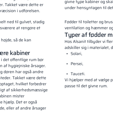
givne type kabiner og skab
er. Takket være dette er
under hensyntagen til det
æcision i udførelsen.
elt ned til gulvet, stadig
Fødder til toiletter og bru
 sværere at rengøre et
ventilation og hæmmer og
Typer af fødder m
r højde, så de kan
Hos Alsanit tilbyder vi fle
adskiller sig i materialet,
tære kabiner
Solari,
i det offentlige rum bør
Persei,
n af hygiejniske årsager.
g døren har også andre
Tauceti.
 steder. Takket være dette
Vi hjælper med at vælge pa
optaget, hvilket forbedrer
passe til det givne rum.
tigt af sikkerhedsmæssige
kabinen mister
de hjælp. Det er også
de, eller af andre årsager