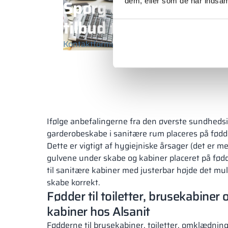
Spørg en rådgiver om 
dem, eller som de har indsaml
tilbud til dig
Kontaktformular
+48 453 039 919
(man–f
Ifølge anbefalingerne fra den øverste sundheds
garderobeskabe i sanitære rum placeres på fødd
Dette er vigtigt af hygiejniske årsager (det er m
gulvene under skabe og kabiner placeret på fød
til sanitære kabiner med justerbar højde det muli
skabe korrekt.
Fødder til toiletter, brusekabiner
kabiner hos Alsanit
Fødderne til brusekabiner, toiletter, omklædnin