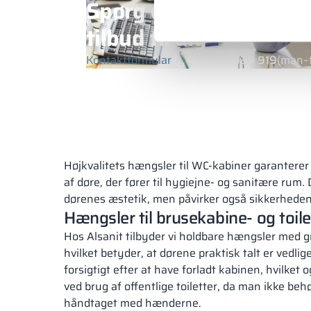
Spørg en rådgiver om 
tilbud til dig
Kontaktformular
+48 453 039 919
(man–f
Højkvalitets hængsler til WC-kabiner garanterer e
af døre, der fører til hygiejne- og sanitære rum.
dørenes æstetik, men påvirker også sikkerheden
Hængsler til brusekabine- og toil
Hos Alsanit tilbyder vi holdbare hængsler med g
hvilket betyder, at dørene praktisk talt er vedlig
forsigtigt efter at have forladt kabinen, hvilket
ved brug af offentlige toiletter, da man ikke behø
håndtaget med hænderne.