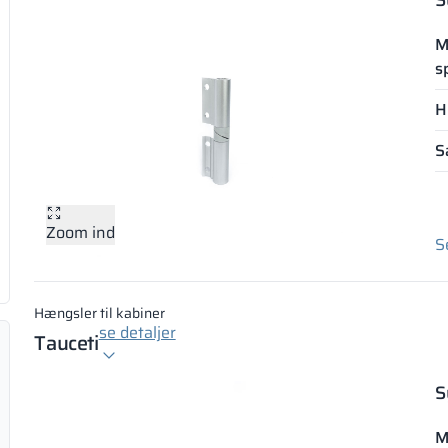
S
M
s
H
S
Zoom ind
S
Hængsler til kabiner
se detaljer
Tauceti
S
M