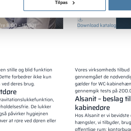
et
Tilpas
BOOK
re 8:00 – 16:00)
Download katalog
n stille og blid funktion
Vores virksomheds tilbud
 Dette forbedrer ikke kun
gennemgået de nødvendige
 ved deres brug.
gælder for WC-kabinehængs
etdøre
gennemgik tests på 200.
Alsanit – beslag t
ravitationslukkefunktion,
kabinedøre
eholdelsesfrie. De lukker
 også påvirker hygiejnen
Hos Alsanit er vi bevidst
ver at røre ved døren eller
hængsler, vi tilbyder, brug
offentlige rum: kontorbyg