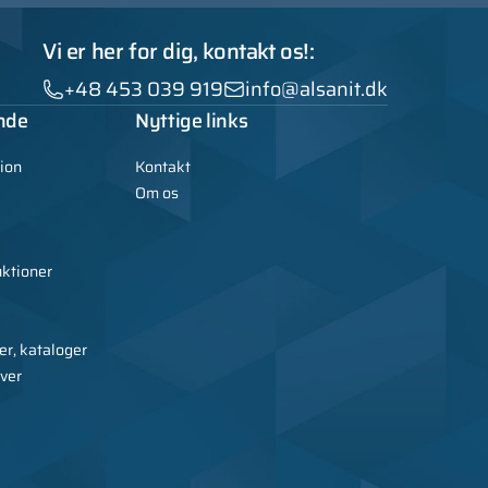
Vi er her for dig, kontakt os!:
+48 453 039 919
info@alsanit.dk
nde
Nyttige links
ion
Kontakt
Om os
uktioner
er, kataloger
rver