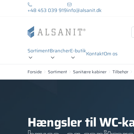
+48 453 039 919
info@alsanit.dk
Sortiment
Brancher
E-butik
Kontakt
Om os
Forside
Sortiment
Sanitære kabiner
Tilbehør
Hængsler til WC-k