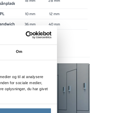
18 mm
28 mm
pånplade
PL
10 mm
12 mm
andwich
36 mm
40 mm
e produktet
Om
 medier og til at analysere
nden for sociale medier,
e oplysninger, du har givet