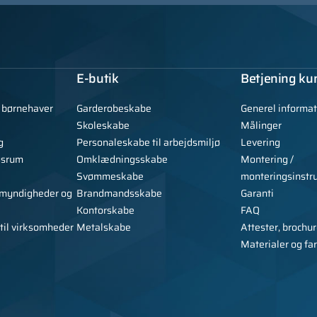
E-butik
Betjening ku
g børnehaver
Garderobeskabe
Generel informat
Skoleskabe
Målinger
g
Personaleskabe til arbejdsmiljø
Levering
gsrum
Omklædningsskabe
Montering /
Svømmeskabe
monteringsinstr
, myndigheder og
Brandmandsskabe
Garanti
Kontorskabe
FAQ
 til virksomheder
Metalskabe
Attester, brochur
Materialer og fa