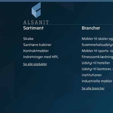
Sortiment
Brancher
Skabe
Møbler til skoler o
Sanitære kabiner
Svømmehalsudstyr
Kontraktmøbler
Møbler til sports- o
Indretninger med HPL
fitnessomklædnin
Udstyr til hoteller
Se alle produkter
Udstyr til kontorer
institutioner
Industrielle møbler
Se alle brancher