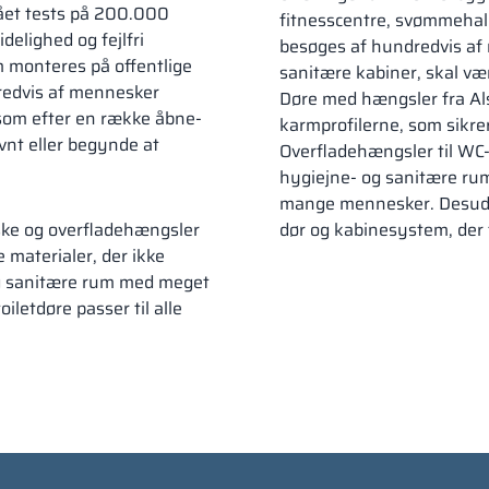
tået tests på 200.000
fitnesscentre, svømmehalle
elighed og fejlfri
besøges af hundredvis af
m monteres på offentlige
sanitære kabiner, skal vær
dredvis af mennesker
Døre med hængsler fra Als
 som efter en række åbne-
karmprofilerne, som sikrer 
vnt eller begynde at
Overfladehængsler til WC-ka
hygiejne- og sanitære rum
mange mennesker. Desuden
iske og overfladehængsler
dør og kabinesystem, der t
e materialer, der ikke
- og sanitære rum med meget
iletdøre passer til alle