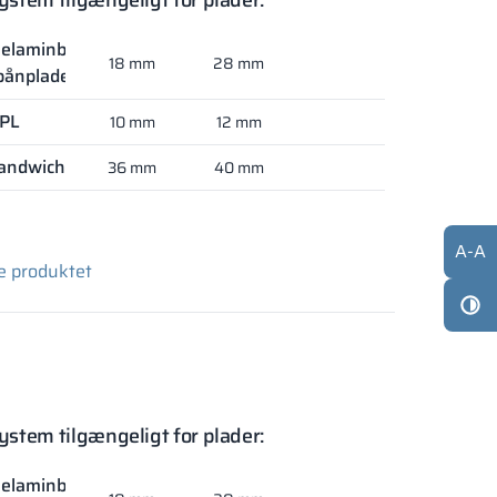
ystem tilgængeligt for plader:
elaminbelagt
18 mm
28 mm
pånplade
PL
10 mm
12 mm
andwich
36 mm
40 mm
A
-
A
e produktet
ystem tilgængeligt for plader:
elaminbelagt