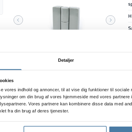
s
H
S
Zoom ind
Zoom ind
1/2
S
Detaljer
ookies
se vores indhold og annoncer, til at vise dig funktioner til sociale
oplysninger om din brug af vores hjemmeside med vores partnere i
ysepartnere. Vores partnere kan kombinere disse data med andr
et fra din brug af deres tjenester.
PRODUCT