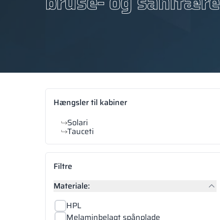
bruse- og sanitære
Hængsler til kabiner
Solari
Tauceti
Filtre
Materiale:
HPL
Melaminbelagt spånplade