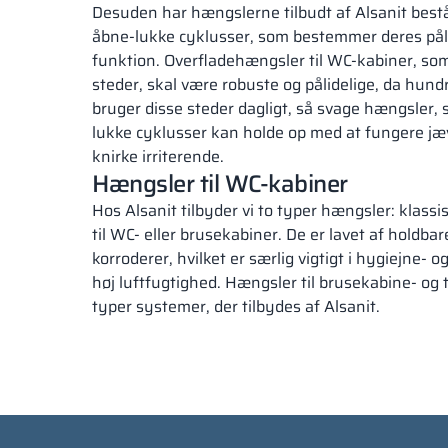
Desuden har hængslerne tilbudt af Alsanit bes
åbne-lukke cyklusser, som bestemmer deres pålid
funktion. Overfladehængsler til WC-kabiner, so
steder, skal være robuste og pålidelige, da hun
bruger disse steder dagligt, så svage hængsler,
lukke cyklusser kan holde op med at fungere jæ
knirke irriterende.
Hængsler til WC-kabiner
Hos Alsanit tilbyder vi to typer hængsler: klass
til WC- eller brusekabiner. De er lavet af holdbar
korroderer, hvilket er særlig vigtigt i hygiejne
høj luftfugtighed. Hængsler til brusekabine- og to
typer systemer, der tilbydes af Alsanit.