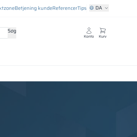
DA
ktzone
Betjening kunde
Referencer
Tips
Søg
Konto
Kurv