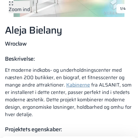
Zoom ind
1/4
Vela
Partitioner
Altus
L-formede skab
metalskabe
Aleja Bielany
Lameller
Bænke og garde
Wrocław
Skabslåse
Beskrivelse:
Et moderne indkøbs- og underholdningscenter med
næsten 200 butikker, en biograf, et fitnesscenter og
mange andre attraktioner.
Kabinerne
fra ALSANIT, som
er installeret i dette center, passer perfekt ind i stedets
moderne æstetik. Dette projekt kombinerer moderne
design, ergonomiske løsninger, holdbarhed og omhu for
hver detalje.
Projektets egenskaber: