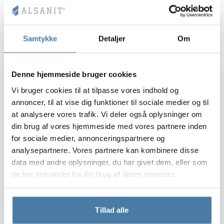
moderne design
exceptionel holdbarhed
opmærksomhed på hver detalje
Samtykke
Detaljer
Om
Denne hjemmeside bruger cookies
Vi bruger cookies til at tilpasse vores indhold og
annoncer, til at vise dig funktioner til sociale medier og til
at analysere vores trafik. Vi deler også oplysninger om
"Alsanits produkter skiller sig markant
din brug af vores hjemmeside med vores partnere inden
ud fra konkurrenterne takket være
for sociale medier, annonceringspartnere og
materialer af høj kvalitet samt hurtig og
analysepartnere. Vores partnere kan kombinere disse
professionel service. Jeg vil helt sikkert
data med andre oplysninger, du har givet dem, eller som
bruge Alsanits tilbud igen i fremtiden,
de har indsamlet fra din brug af deres tjenester.
da det er en virksomhed, der er værd at
anbefale."
Tillad alle
Marcin Zięba