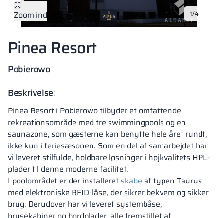
Zoom ind
1/4
Vela
Partitioner
Altus
L-formede skab
metalskabe
Pinea Resort
Lameller
Bænke og garde
Pobierowo
Skabslåse
Beskrivelse:
Pinea Resort i Pobierowo tilbyder et omfattende
rekreationsområde med tre swimmingpools og en
saunazone, som gæsterne kan benytte hele året rundt,
ikke kun i feriesæsonen. Som en del af samarbejdet har
vi leveret stilfulde, holdbare løsninger i højkvalitets HPL-
plader til denne moderne facilitet.
I poolområdet er der installeret
skabe
af typen Taurus
med elektroniske RFID-låse, der sikrer bekvem og sikker
brug. Derudover har vi leveret systembåse,
brusekabiner og bordplader, alle fremstillet af