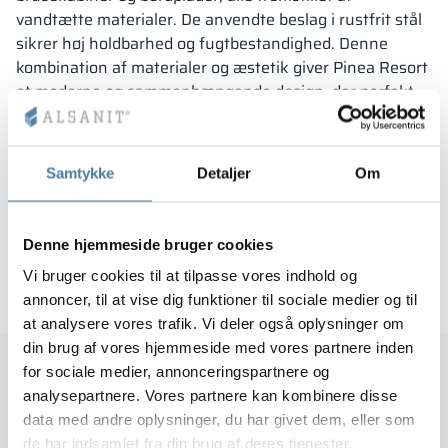
vandtætte materialer. De anvendte beslag i rustfrit stål
sikrer høj holdbarhed og fugtbestandighed. Denne
kombination af materialer og æstetik giver Pinea Resort
et moderne og sammenhængende design, der perfekt
passer til stedets atmosfære.
Projektets egenskaber:
Samtykke
Detaljer
Om
udstyret med elektronisk lås
vandtæt løsning
Denne hjemmeside bruger cookies
beslag i eksklusiv finish
Vi bruger cookies til at tilpasse vores indhold og
annoncer, til at vise dig funktioner til sociale medier og til
at analysere vores trafik. Vi deler også oplysninger om
din brug af vores hjemmeside med vores partnere inden
for sociale medier, annonceringspartnere og
Referencer
analysepartnere. Vores partnere kan kombinere disse
data med andre oplysninger, du har givet dem, eller som
de har indsamlet fra din brug af deres tjenester.