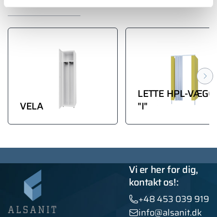
LETTE HPL-VÆGG
VELA
"I"
Vi er her for dig,
kontakt os!:
+48 453 039 919
info@alsanit.dk