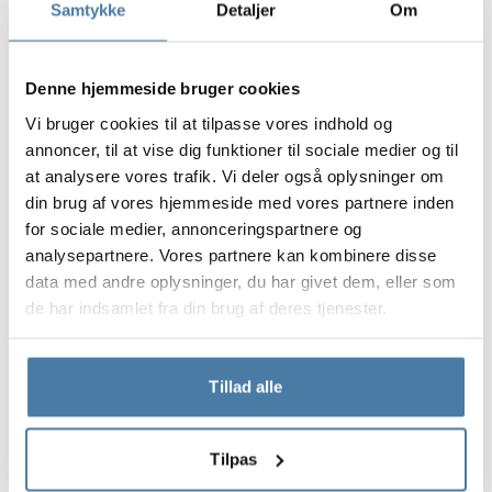
Samtykke
Detaljer
Om
polstrede bænke Iris
, som tilføjer stil og komfort til rummet.
Denne implementering bekræfter, at vi som
Alsanit
Denne hjemmeside bruger cookies
perfekt forstår fitnessindustriens behov. Vores
produkter kombinerer funktionalitet, holdbarhed og
Vi bruger cookies til at tilpasse vores indhold og
æstetik, og sikrer brugerne komfort og sikkerhed på alle
annoncer, til at vise dig funktioner til sociale medier og til
stadier af brug af faciliteten. For os er det vigtigste, at
at analysere vores trafik. Vi deler også oplysninger om
rummene ikke kun er praktiske, men også moderne og
din brug af vores hjemmeside med vores partnere inden
brugervenlige for alle brugere.
for sociale medier, annonceringspartnere og
analysepartnere. Vores partnere kan kombinere disse
Projektets egenskaber:
data med andre oplysninger, du har givet dem, eller som
de har indsamlet fra din brug af deres tjenester.
holdbarhed og tilpasning til fitnessindustrien
moderne og sammenhængende design
Tillad alle
brugerkomfort
Tilpas
Produkter brugt i projektet