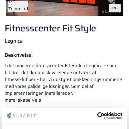
Zoom ind
1/8
Vela
Partitioner
Altus
L-formede skab
metalskabe
Fitnesscenter Fit Style
Lameller
Bænke og garde
Legnica
Skabslåse
Beskrivelse:
I det moderne fitnesscenter Fit Style i Legnica – som
tilhører det dynamisk voksende netværk af
fitnessklubber – har vi udstyret omklædningsrummene
med vores pålidelige løsninger. Som del af
implementeringen installerede vi
metal skabe Vela
,
bruse kabiner
samt Hi-FI bænke med moderne metal ryglæn. Det hele
blev suppleret med