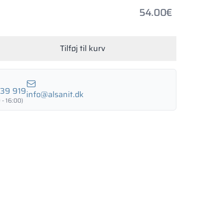
54.00
€
Tilføj til kurv
039 919
info@alsanit.dk
 - 16:00)