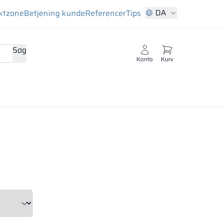
DA
ktzone
Betjening kunde
Referencer
Tips
Søg
Konto
Kurv