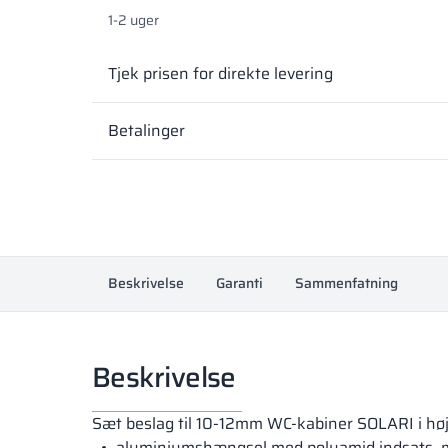
1-2 uger
Tjek prisen for direkte levering
Betalinger
Beskrivelse
Garanti
Sammenfatning
Beskrivelse
Sæt beslag til 10-12mm WC-kabiner SOLARI i højes
aluminiumshængsel med polyamid indsats, mon