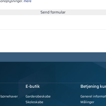
rsonoplysninger.
mere
Send formular
E-butik
Betjening ku
g børnehaver
Garderobeskabe
Generel informat
Skoleskabe
Målinger