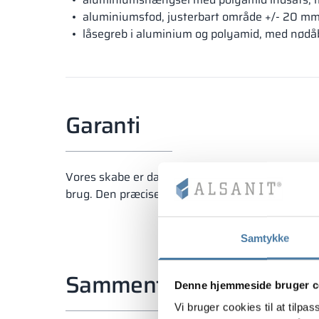
aluminiumsfod, justerbart område +/- 20 mm 
låsegreb i aluminium og polyamid, med nødåb
Garanti
Vores skabe er dækket af garanti og produceret i
brug. Den præcise udførelse og sans for detaljer
Samtykke
Sammenfatning
Denne hjemmeside bruger c
Vi bruger cookies til at tilpas