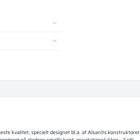
te kvalitet, specielt designet bl.a. af Alsanits konstruktør
teret på pladens smalle kant, gravitationslukker - 2 stk.