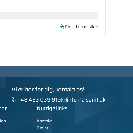
Dine data er sikre
Vi er her for dig, kontakt os!:
+48 453 039 919
info@alsanit.dk
nde
Nyttige links
ion
Kontakt
Om os