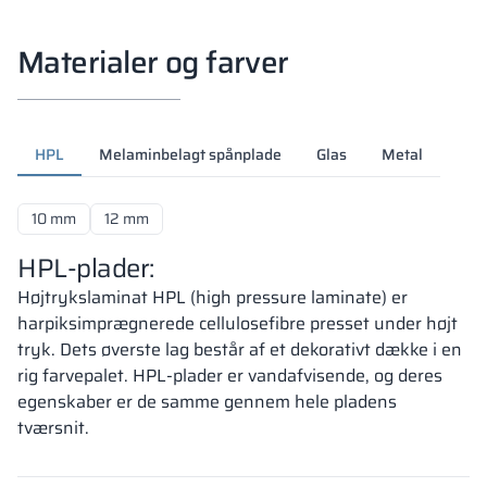
Materialer og farver
HPL
Melaminbelagt spånplade
Glas
Metal
10 mm
12 mm
HPL-plader:
Højtrykslaminat HPL (high pressure laminate) er
harpiksimprægnerede cellulosefibre presset under højt
tryk. Dets øverste lag består af et dekorativt dække i en
rig farvepalet. HPL-plader er vandafvisende, og deres
egenskaber er de samme gennem hele pladens
tværsnit.