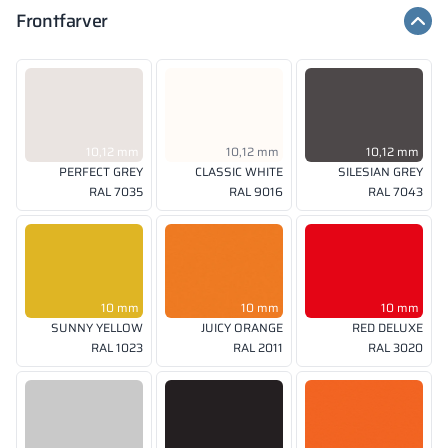
Frontfarver
10,12 mm
10,12 mm
10,12 mm
PERFECT GREY
CLASSIC WHITE
SILESIAN GREY
RAL 7035
RAL 9016
RAL 7043
10 mm
10 mm
10 mm
SUNNY YELLOW
JUICY ORANGE
RED DELUXE
RAL 1023
RAL 2011
RAL 3020