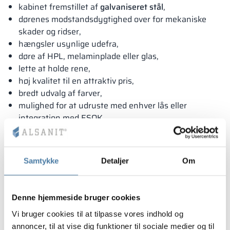
kabinet fremstillet af
galvaniseret stål
,
dørenes modstandsdygtighed over for mekaniske
skader og ridser,
hængsler usynlige udefra,
døre af HPL, melaminplade eller glas,
lette at holde rene,
høj kvalitet til en attraktiv pris,
bredt udvalg af farver,
mulighed for at udruste med enhver lås eller
integration med ESOK.
MODULÆR KABINETSTRUKTUR
giver mulighed for at
ændre udstyr og modificere skabe selv efter levering.
Løsningen er anmeldt til beskyttelse hos
Samtykke
Detaljer
Om
Patentkontoret.
Denne hjemmeside bruger cookies
Vi bruger cookies til at tilpasse vores indhold og
annoncer, til at vise dig funktioner til sociale medier og til