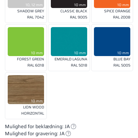
10, 12 mm
10 mm
10 mm
SHADOW GREY
CLASSIC BLACK
SPICE ORANGE
RAL 7042
RAL 9005
RAL 2008
10 mm
10 mm
10 mm
FOREST GREEN
EMERALD LAGUNA
BLUE BAY
RAL 6018
RAL 5018
RAL 5005
10 mm
LION WOOD
HORIZONTAL
Mulighed for beklædning: JA
Mulighed for gravering: JA