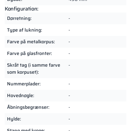
Konfiguration:
Dørretning:
-
Type af lukning:
-
Farve på metalkorpus:
-
Farve på glasfronter:
-
Skråt tag (i samme farve
-
som korpuset):
Nummerplader:
-
Hovednøgle:
-
Åbningsbegrænser:
-
Hylde:
-
Stang med kroge:
-