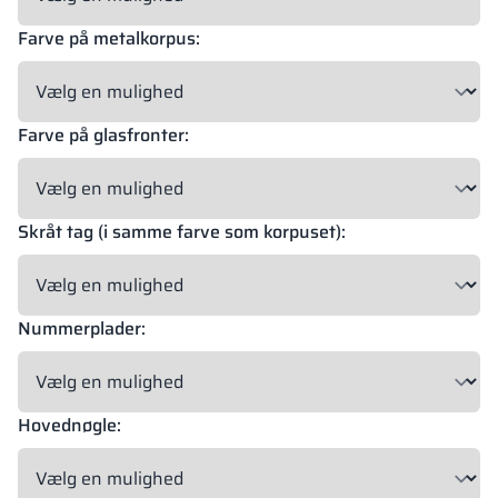
Farve på metalkorpus:
18 mm
18 mm
18 mm
OKAPI NUT
PORTLAND ASH
RETRO OAK
Farve på glasfronter:
18 mm
Skråt tag (i samme farve som korpuset):
BELLATO
Mulighed for beklædning: JA
Mulighed for gravering: NEJ
Nummerplader:
Materialernes farver i RAL-angivelse er kun vejledende. Viste
dekorer kan afvige fra de faktiske afhængigt af skærmens
indstillinger og egenskaber.
Hovednøgle: