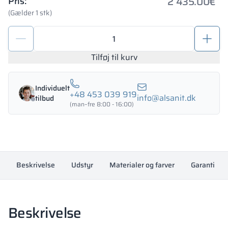
2 435.00
€
Pris:
(Gælder 1 stk)
Metalskabe
med
glas
Tilføj til kurv
1200/1800
-
Individuelt
18342
+48 453 039 919
info@alsanit.dk
tilbud
antal
(man–fre 8:00 - 16:00)
Beskrivelse
Udstyr
Materialer og farver
Garanti
Beskrivelse