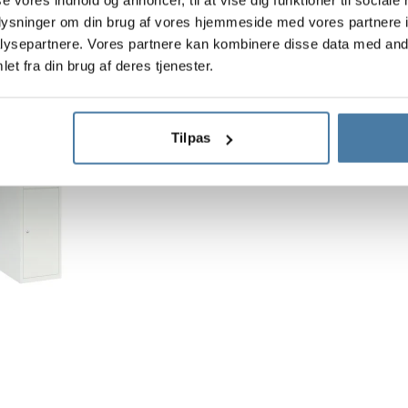
oplysninger om din brug af vores hjemmeside med vores partnere i
ysepartnere. Vores partnere kan kombinere disse data med andr
et fra din brug af deres tjenester.
Metalskab til skole med
Korpushøjde:
1800 mm
Tilpas
Sektionsbredde:
300 mm
Dybde:
490 mm