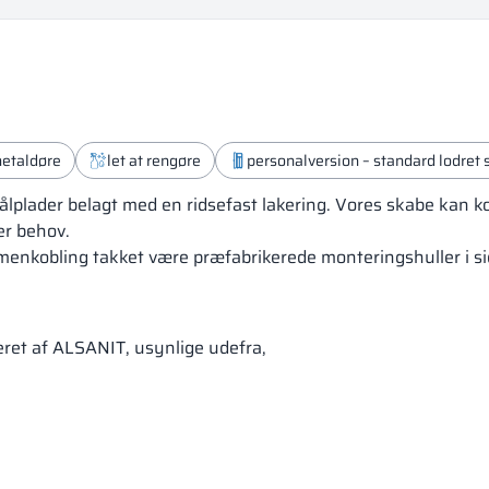
etaldøre
let at rengøre
personalversion – standard lodret 
 stålplader belagt med en ridsefast lakering. Vores skabe kan
er behov.
ammenkobling takket være præfabrikerede monteringshuller i 
ceret af ALSANIT, usynlige udefra,