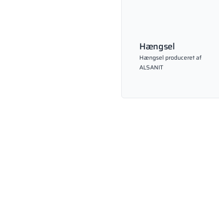
Hængsel
Hængsel produceret af
ALSANIT