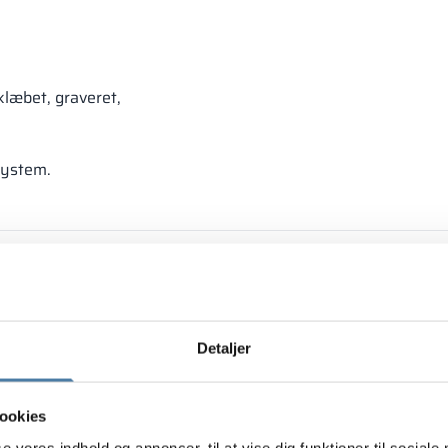
klæbet, graveret,
system.
Detaljer
ookies
se vores indhold og annoncer, til at vise dig funktioner til sociale