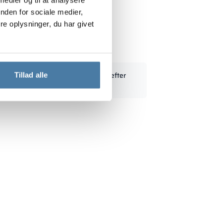
nden for sociale medier,
e oplysninger, du har givet
 rum 300/1800 - 18313
Standardmål kan modificeres efter
Tillad alle
kundens behov