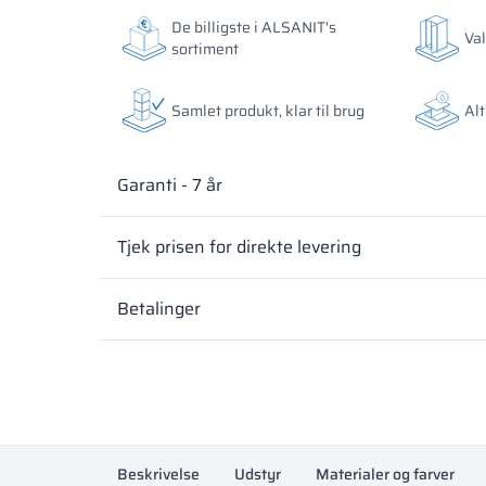
Materialernes farver i RAL-angivelse er kun vejledend
Materialernes farver i RAL-angivelse er kun vejledend
De billigste i ALSANIT's
Val
faktiske afhængigt af skærmens indstillinger og ege
faktiske afhængigt af skærmens indstillinger og ege
sortiment
Samlet produkt, klar til brug
Alt
Garanti - 7 år
Tjek prisen for direkte levering
Betalinger
Beskrivelse
Udstyr
Materialer og farver