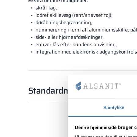
Ekstra betalte muligheder:
skråt tag,
lodret skillevæg (rent/snavset tøj),
døråbningsbegrænsning,
nummerering i form af: aluminiumsskilte, på
side- eller hjørneafdækninger,
enhver lås efter kundens anvisning,
integration med elektronisk adgangskontrol
Standardmål
Samtykke
Denne hjemmeside bruger c
Vi bruger cookies til at tilpas