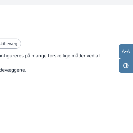
skillevæg
A
-
A
 konfigureres på mange forskellige måder ved at
sidevæggene.