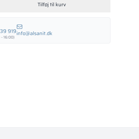
Tilføj til kurv
LUND BIRCH
WILD OAK
PORTO CHERRY
GRAND OAK
039 919
info@alsanit.dk
 - 16:00)
18 mm
18 mm
18 mm
RTLAND ASH
RETRO OAK
BELLATO
ning: JA
ng: NEJ