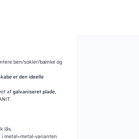
ontere ben/sokler/bænke og
kabe er den ideelle
vet af
galvaniseret plade
,
ANIT.
k lås.
t i metal+metal-varianten