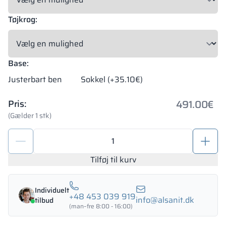
Tøjkrog:
Base:
Justerbart ben
Sokkel (+35.10€)
491.00
€
Pris:
(Gælder 1 stk)
Metalskab
til
skole
Tilføj til kurv
med
rum
Individuelt
1200/1800
+48 453 039 919
info@alsanit.dk
tilbud
-
(man–fre 8:00 - 16:00)
18343