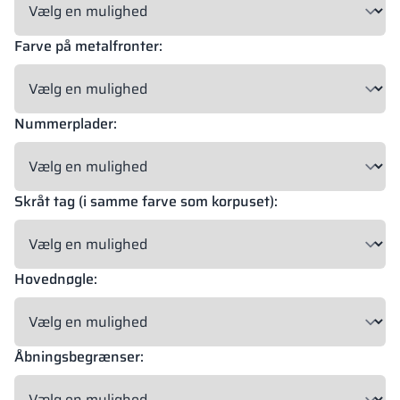
Farve på metalfronter:
18 mm
18 mm
18 mm
OKAPI NUT
PORTLAND ASH
RETRO OAK
Nummerplader:
18 mm
BELLATO
Skråt tag (i samme farve som korpuset):
Mulighed for beklædning: JA
Mulighed for gravering: NEJ
Hovednøgle:
Materialernes farver i RAL-angivelse er kun vejledende. Viste
dekorer kan afvige fra de faktiske afhængigt af skærmens
indstillinger og egenskaber.
Åbningsbegrænser: