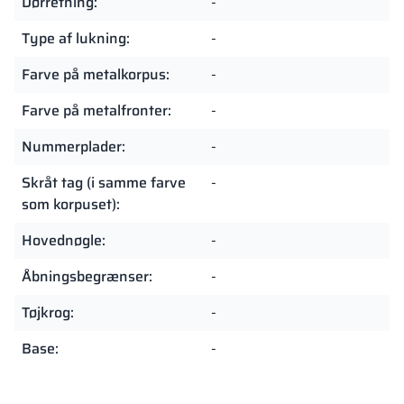
Dørretning:
-
Type af lukning:
-
Farve på metalkorpus:
-
Farve på metalfronter:
-
Nummerplader:
-
Skråt tag (i samme farve
-
som korpuset):
Hovednøgle:
-
Åbningsbegrænser:
-
Tøjkrog:
-
Base:
-