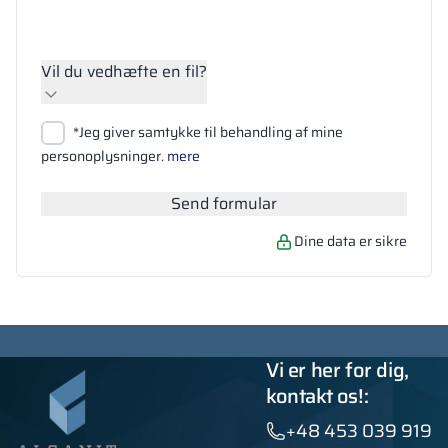
Vil du vedhæfte en fil?
Vedhæft filer
*Jeg giver samtykke til behandling af mine
Søg
personoplysninger.
mere
Send formular
Dine data er sikre
Vi er her for dig,
kontakt os!:
+48 453 039 919