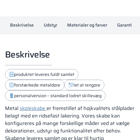
antal
Beskrivelse
Udstyr
Materialer og farver
Garanti
Beskrivelse
produktet leveres fuldt samlet
forstærkede metaldøre
let at rengøre
personalversion – standard lodret skillevæg
Metal
skoleskabe
er fremstillet af højkvalitets stålplader
belagt med en ridsefast lakering. Vores skabe kan
konfigureres på mange forskellige måder ved at vælge
dekorationer, udstyr og funktionalitet efter behov.
Skabene leveres samlet og er klar til hurtig