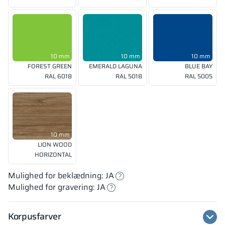
10 mm
10 mm
10 mm
FOREST GREEN
EMERALD LAGUNA
BLUE BAY
RAL 6018
RAL 5018
RAL 5005
10 mm
LION WOOD
HORIZONTAL
Mulighed for beklædning: JA
Mulighed for gravering: JA
Korpusfarver