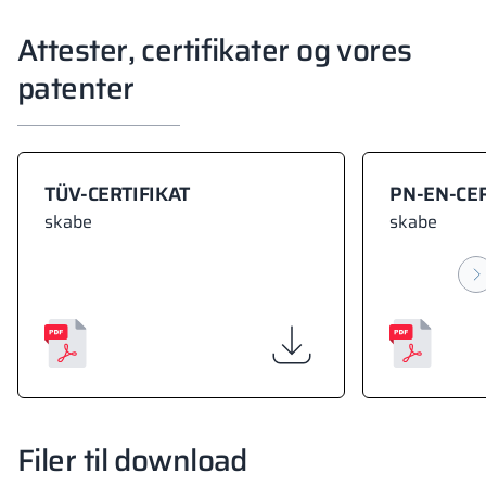
Attester, certifikater og vores
patenter
TÜV-CERTIFIKAT
PN-EN-CER
skabe
skabe
Filer til download