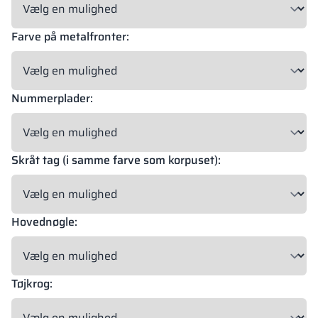
Farve på metalfronter:
18 mm
18 mm
18 mm
OKAPI NUT
PORTLAND ASH
RETRO OAK
Nummerplader:
18 mm
BELLATO
Skråt tag (i samme farve som korpuset):
Mulighed for beklædning: JA
Mulighed for gravering: NEJ
Hovednøgle:
Materialernes farver i RAL-angivelse er kun vejledende. Viste
dekorer kan afvige fra de faktiske afhængigt af skærmens
indstillinger og egenskaber.
Tøjkrog: