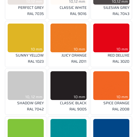
10,12 mm
10,12 mm
10,12 mm
PERFECT GREY
CLASSIC WHITE
SILESIAN GREY
RAL 7035
RAL 9016
RAL 7043
10 mm
10 mm
10 mm
SUNNY YELLOW
JUICY ORANGE
RED DELUXE
RAL 1023
RAL 2011
RAL 3020
10, 12 mm
10 mm
10 mm
SHADOW GREY
CLASSIC BLACK
SPICE ORANGE
RAL 7042
RAL 9005
RAL 2008