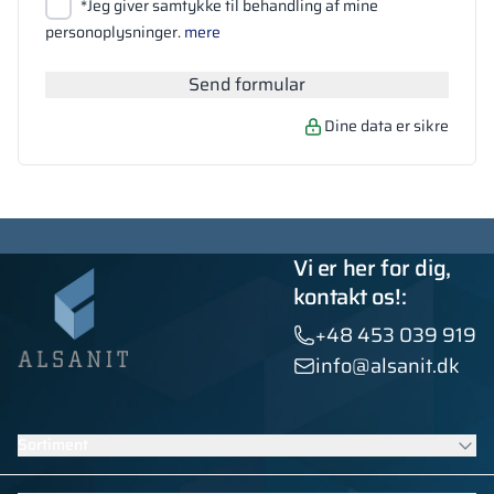
Vedhæft filer
*Jeg giver samtykke til behandling af mine
Søg
personoplysninger.
mere
Send formular
Dine data er sikre
Vi er her for dig,
kontakt os!:
+48 453 039 919
info@alsanit.dk
Sortiment
Skabe