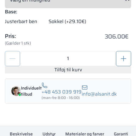
Base:
Justerbart ben
Sokkel (+29.10€)
306.00
€
Pris:
(Gælder 1 stk)
Metalskoleskab
med
bokse
Tilføj til kurv
800/1800
-
Individuelt
18423
+48 453 039 919
info@alsanit.dk
tilbud
antal
(man–fre 8:00 - 16:00)
Beskrivelse
Udstyr
Materialer og farver
Garanti