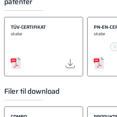
patenter
TÜV-CERTIFIKAT
PN-EN-CER
skabe
skabe
Filer til download
COMBO
PRODUKT