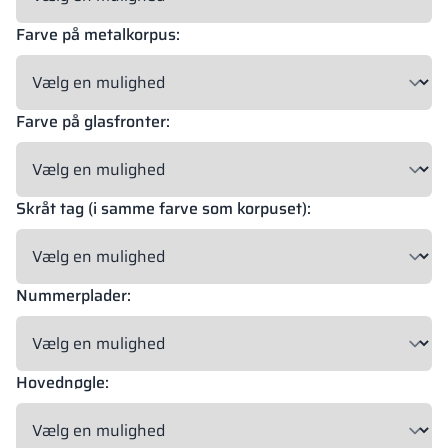
Farve på metalkorpus:
18 mm
18 mm
18 mm
OKAPI NUT
PORTLAND ASH
RETRO OAK
Farve på glasfronter:
18 mm
Skråt tag (i samme farve som korpuset):
BELLATO
Mulighed for beklædning: JA
Mulighed for gravering: NEJ
Nummerplader:
Materialernes farver i RAL-angivelse er kun vejledende. Viste
dekorer kan afvige fra de faktiske afhængigt af skærmens
indstillinger og egenskaber.
Hovednøgle: