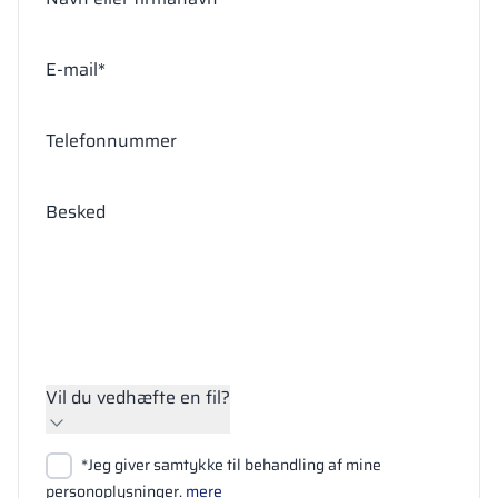
E-mail*
Telefonnummer
Besked
Vil du vedhæfte en fil?
Vedhæft filer
*Jeg giver samtykke til behandling af mine
Søg
personoplysninger.
mere