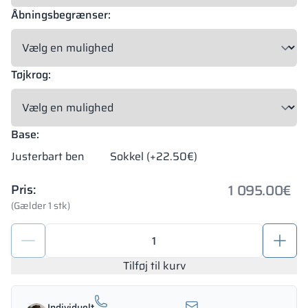
Åbningsbegrænser:
Tøjkrog:
Base:
Justerbart ben
Sokkel (+22.50€)
1 095.00
€
Pris:
(Gælder 1 stk)
Metaldepotskab
med
glas
Tilføj til kurv
300/1800
-
Individuelt