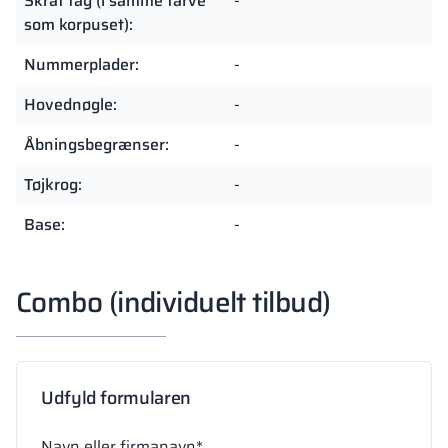
Skråt tag (i samme farve
-
som korpuset):
Nummerplader:
-
Hovednøgle:
-
Åbningsbegrænser:
-
Tøjkrog:
-
Base:
-
Combo (individuelt tilbud)
Udfyld formularen
Navn eller firmanavn*