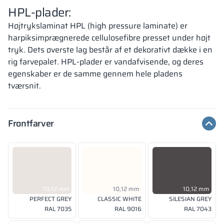
HPL-plader:
Højtrykslaminat HPL (high pressure laminate) er
harpiksimprægnerede cellulosefibre presset under højt
tryk. Dets øverste lag består af et dekorativt dække i en
rig farvepalet. HPL-plader er vandafvisende, og deres
egenskaber er de samme gennem hele pladens
tværsnit.
Frontfarver
10,12 mm
10,12 mm
10,12 mm
PERFECT GREY
CLASSIC WHITE
SILESIAN GREY
RAL 7035
RAL 9016
RAL 7043