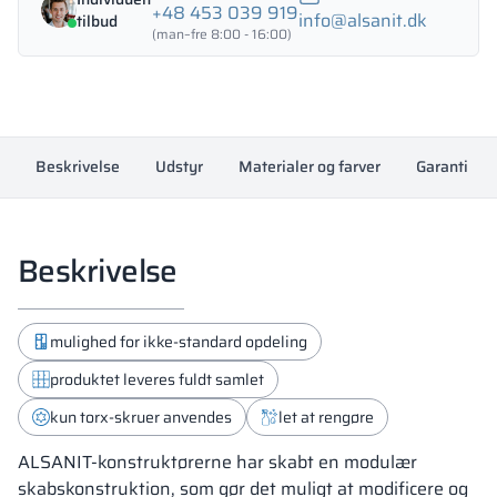
18313
+48 453 039 919
info@alsanit.dk
tilbud
antal
(man–fre 8:00 - 16:00)
Beskrivelse
Udstyr
Materialer og farver
Garanti
Beskrivelse
mulighed for ikke-standard opdeling
produktet leveres fuldt samlet
kun torx-skruer anvendes
let at rengøre
ALSANIT-konstruktørerne har skabt en modulær
skabskonstruktion, som gør det muligt at modificere og