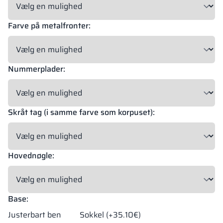
Farve på metalfronter:
18 mm
18 mm
18 mm
OKAPI NUT
PORTLAND ASH
RETRO OAK
Nummerplader:
18 mm
BELLATO
Skråt tag (i samme farve som korpuset):
Mulighed for beklædning: JA
Mulighed for gravering: NEJ
Hovednøgle:
Materialernes farver i RAL-angivelse er kun vejledende. Viste
dekorer kan afvige fra de faktiske afhængigt af skærmens
indstillinger og egenskaber.
Base:
Justerbart ben
Sokkel (+35.10€)