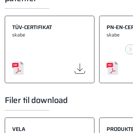
TÜV-CERTIFIKAT
PN-EN-CER
skabe
skabe
Filer til download
VELA
PRODUKT