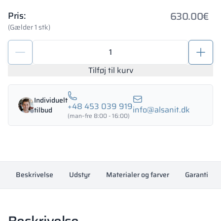
630.00
€
Pris:
(Gælder 1 stk)
Metaldepotskab
1200/1800
-
Tilføj til kurv
18345
antal
Individuelt
+48 453 039 919
info@alsanit.dk
tilbud
(man–fre 8:00 - 16:00)
Beskrivelse
Udstyr
Materialer og farver
Garanti
Beskrivelse