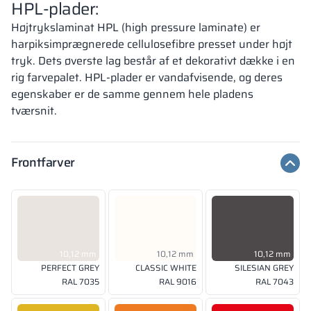
HPL-plader:
Højtrykslaminat HPL (high pressure laminate) er
harpiksimprægnerede cellulosefibre presset under højt
tryk. Dets øverste lag består af et dekorativt dække i en
rig farvepalet. HPL-plader er vandafvisende, og deres
egenskaber er de samme gennem hele pladens
tværsnit.
Frontfarver
10,12 mm
10,12 mm
10,12 mm
PERFECT GREY
CLASSIC WHITE
SILESIAN GREY
RAL 7035
RAL 9016
RAL 7043