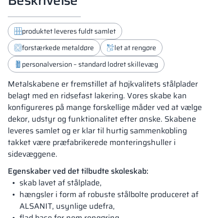
produktet leveres fuldt samlet
forstærkede metaldøre
let at rengøre
personalversion – standard lodret skillevæg
Metalskabene er fremstillet af højkvalitets stålplader
belagt med en ridsefast lakering. Vores skabe kan
konfigureres på mange forskellige måder ved at vælge
dekor, udstyr og funktionalitet efter ønske. Skabene
leveres samlet og er klar til hurtig sammenkobling
takket være præfabrikerede monteringshuller i
sidevæggene.
Egenskaber ved det tilbudte skoleskab:
skab lavet af stålplade,
hængsler i form af robuste stålbolte produceret af
ALSANIT, usynlige udefra,
flad base for nem rengøring,