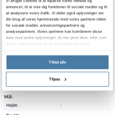
Vi bruger cookies til at tilpasse vores indhold og
annoncer, til at vise dig funktioner til sociale medier og til
Garanti
at analysere vores trafik. Vi deler også oplysninger om
din brug af vores hjemmeside med vores partnere inden
for sociale medier, annonceringspartnere og
analysepartnere. Vores partnere kan kombinere disse
Vores skabe er dækket af garanti og produceret i Polen
data med andre oplysninger, du har givet dem, eller som
af materialer af højeste kvalitet. Det gør dem særligt
de har indsamlet fra din brug af deres tjenester.
holdbare og modstandsdygtige over for intensiv brug.
Den præcise udførelse og sans for detaljer gør dem til et
fremragende valg til krævende miljøer.
Tillad alle
Sammenfatning
Tilpas
Mål:
Højde:
-