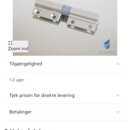
Vela
Partitioner
Altus
L-formede skab
metalskabe
Lameller
Bænke og garde
Zoom ind
Skabslåse
Tilgængelighed
1-2 uger
Tjek prisen for direkte levering
Betalinger