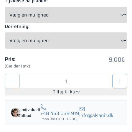
Tykkelse på pladen:
Dørretning:
9.00
€
Pris:
(Gælder 1 stk)
Hængsel
til
Solari
Tilføj til kurv
toiletbåse
10,
Individuelt
12
+48 453 039 919
info@alsanit.dk
tilbud
og
(man–fre 8:00 - 16:00)
18