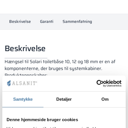
mm
antal
Beskrivelse
Garanti
Sammenfatning
Beskrivelse
Hængsel til Solari toiletbåse 10, 12 og 18 mm er en af
komponenterne, der bruges til systemkabiner.
Produktegenskaber:
fremstillet af aluminium med polyamid indsats,
monteres på pladens smalle kant,
gravitationsselvlukker.
Samtykke
Detaljer
Om
designet til plader med en tykkelse på 10, 12 og 18
mm
Denne hjemmeside bruger cookies