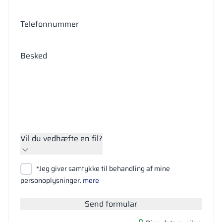
Telefonnummer
Besked
Vil du vedhæfte en fil?
Vedhæft filer
*Jeg giver samtykke til behandling af mine
Søg
personoplysninger.
mere
Send formular