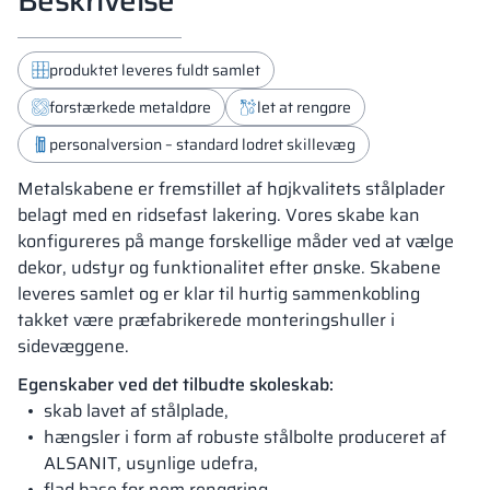
produktet leveres fuldt samlet
forstærkede metaldøre
let at rengøre
personalversion – standard lodret skillevæg
Metalskabene er fremstillet af højkvalitets stålplader
belagt med en ridsefast lakering. Vores skabe kan
konfigureres på mange forskellige måder ved at vælge
dekor, udstyr og funktionalitet efter ønske. Skabene
leveres samlet og er klar til hurtig sammenkobling
takket være præfabrikerede monteringshuller i
sidevæggene.
Egenskaber ved det tilbudte skoleskab:
skab lavet af stålplade,
hængsler i form af robuste stålbolte produceret af
ALSANIT, usynlige udefra,
flad base for nem rengøring,