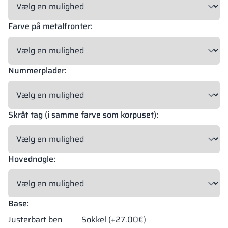
Farve på metalfronter:
18 mm
18 mm
18 mm
OKAPI NUT
PORTLAND ASH
RETRO OAK
Nummerplader:
18 mm
BELLATO
Skråt tag (i samme farve som korpuset):
Mulighed for beklædning: JA
Mulighed for gravering: NEJ
Hovednøgle:
Materialernes farver i RAL-angivelse er kun vejledende. Viste
dekorer kan afvige fra de faktiske afhængigt af skærmens
indstillinger og egenskaber.
Base:
Justerbart ben
Sokkel (+27.00€)