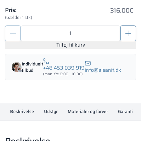
316.00
€
Pris:
(Gælder 1 stk)
Depotskab
600/1800
-
Tilføj til kurv
18324
antal
Individuelt
+48 453 039 919
info@alsanit.dk
tilbud
(man–fre 8:00 - 16:00)
Beskrivelse
Udstyr
Materialer og farver
Garanti
Beskrivelse