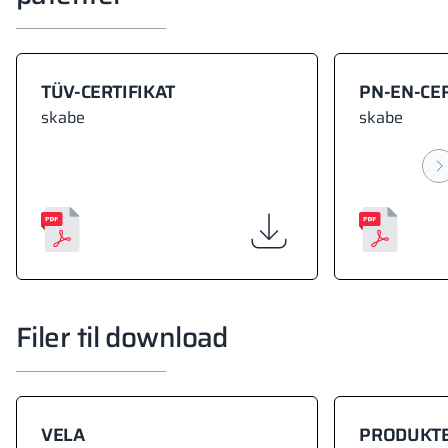
TÜV-CERTIFIKAT
PN-EN-CER
skabe
skabe
Filer til download
VELA
PRODUKT