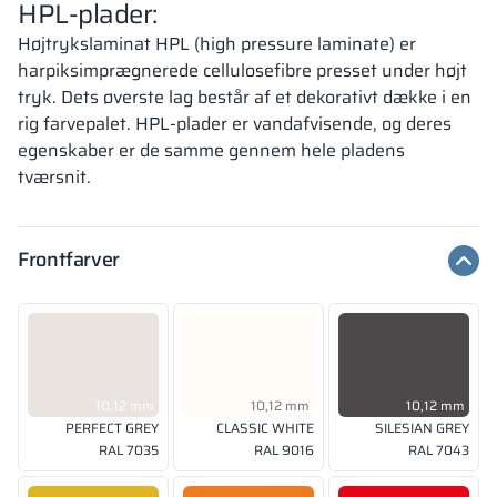
HPL-plader:
Højtrykslaminat HPL (high pressure laminate) er
harpiksimprægnerede cellulosefibre presset under højt
tryk. Dets øverste lag består af et dekorativt dække i en
rig farvepalet. HPL-plader er vandafvisende, og deres
egenskaber er de samme gennem hele pladens
tværsnit.
Frontfarver
10,12 mm
10,12 mm
10,12 mm
PERFECT GREY
CLASSIC WHITE
SILESIAN GREY
RAL 7035
RAL 9016
RAL 7043