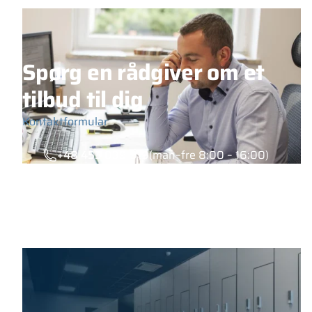
Spørg en rådgiver om et
tilbud til dig
Kontaktformular
+48 453 039 919
(man–fre 8:00 – 16:00)