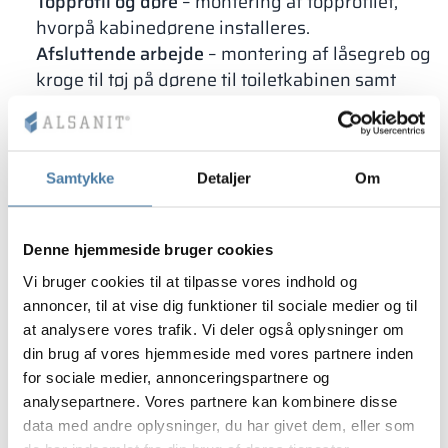
Topprofil og døre
– montering af topprofilet,
hvorpå kabinedørene installeres.
Afsluttende arbejde
– montering af låsegreb og
kroge til tøj på dørene til toiletkabinen samt
rengøring af indbygningen.
Til hvert system til montering af en toiletkabine
medfølger en detaljeret vejledning med råd om,
Samtykke
Detaljer
Om
hvilke værktøjer og tilbehør der skal bruges.
Sættet indeholder også alle typer skruer, plugs,
beslag og andre monteringsdele.
Denne hjemmeside bruger cookies
Tekniske detaljer ved
Vi bruger cookies til at tilpasse vores indhold og
montering af sanitetskabiner
annoncer, til at vise dig funktioner til sociale medier og til
at analysere vores trafik. Vi deler også oplysninger om
Alsanit er ikke kun producent af højkvalitets
din brug af vores hjemmeside med vores partnere inden
sanitetskabiner, men også en professionel
for sociale medier, annonceringspartnere og
analysepartnere. Vores partnere kan kombinere disse
rådgiver. Nedenfor er en liste over de tekniske
data med andre oplysninger, du har givet dem, eller som
parametre, som toiletkabiner skal opfylde i