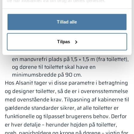
de har indsamlet fra din brug af deres tjenester.
henhold til lovgivningen:
Højden på et sanitetsrum skal være mindst 2,5
m,
Tillad alle
Kabinedørene skal åbne udad, lukke
automatisk og have en bredde på 0,8 m samt
Tilpas
en højde på 2 m,
Kabiner til personer med handicap skal have
en manøvrefri plads på 1,5 × 1,5 m (fra toilettet),
og dørene til toilettet skal have en
minimumsbredde på 90 cm.
Hos Alsanit tager vi disse parametre i betragtning
og designer toiletter, så de er i overensstemmelse
med ovenstående krav. Tilpasning af kabinerne til
gældende standarder sikrer, at alle toiletter er
funktionelle og tilpasset brugerens behov. Derfor
er hver detalje – herunder højden på toiletter,
greb, papirholdere og kroge på dørene – vigtig for