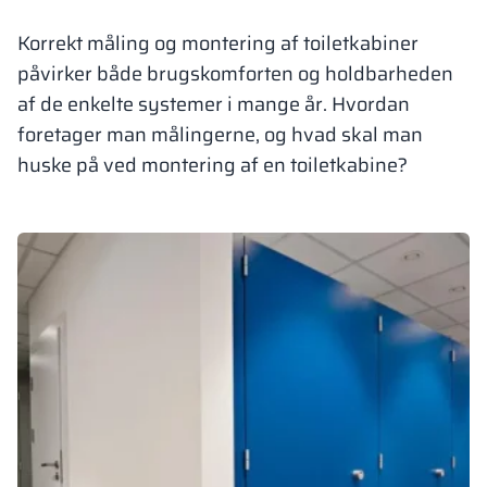
Vela
Korrekt måling og montering af toiletkabiner
Partitioner
Altus
L-formede skab
metalskabe
påvirker både brugskomforten og holdbarheden
af de enkelte systemer i mange år. Hvordan
Lameller
Bænke og garde
foretager man målingerne, og hvad skal man
huske på ved montering af en toiletkabine?
Skabslåse