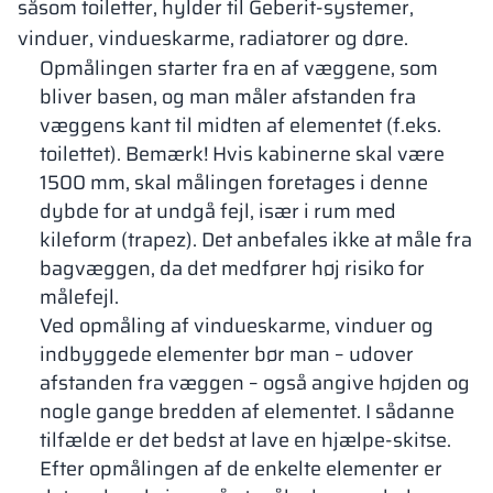
såsom toiletter, hylder til Geberit-systemer,
vinduer, vindueskarme, radiatorer og døre.
Opmålingen starter fra en af væggene, som
bliver basen, og man måler afstanden fra
væggens kant til midten af elementet (f.eks.
toilettet). Bemærk! Hvis kabinerne skal være
1500 mm, skal målingen foretages i denne
dybde for at undgå fejl, især i rum med
kileform (trapez). Det anbefales ikke at måle fra
bagvæggen, da det medfører høj risiko for
målefejl.
Ved opmåling af vindueskarme, vinduer og
indbyggede elementer bør man – udover
afstanden fra væggen – også angive højden og
nogle gange bredden af elementet. I sådanne
tilfælde er det bedst at lave en hjælpe-skitse.
Efter opmålingen af de enkelte elementer er