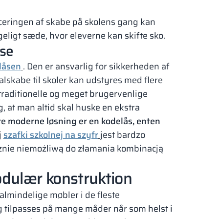
eringen af skabe på skolens gang kan
geligt sæde, hvor eleverne kan skifte sko.
åse
låsen
. Den er ansvarlig for sikkerheden af
lskabe til skoler kan udstyres med flere
 traditionelle og meget brugervenlige
, at man altid skal huske en ekstra
e moderne løsning er en kode­lås, enten
j
szafki szkolnej na szyfr
jest bardzo
znie niemożliwą do złamania kombinacją
odulær konstruktion
l almindelige møbler i de fleste
 tilpasses på mange måder når som helst i