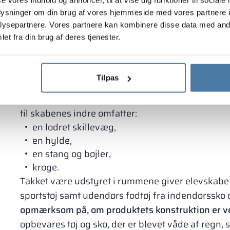
fronter.
Det er bedst at tilpasse farverne, så de 
oplysninger om din brug af vores hjemmeside med vores partnere i
farveskema
. Moderne elevskabe kan faktisk vær
ysepartnere. Vores partnere kan kombinere disse data med andr
omklædningsrum i stedet for triste og slidte møb
et fra din brug af deres tjenester.
fabriksmiljøer.
Udstyr til skoleskabe
Tilpas
Skabe til elever i folkeskoler og gymnasier bør 
til skabenes indre omfatter:
en lodret skillevæg,
en hylde,
en stang og bøjler,
kroge.
Takket være udstyret i rummene giver elevskabe mu
sportstøj samt udendørs fodtøj fra indendørssko 
opmærksom på, om produktets konstruktion er ve
opbevares tøj og sko, der er blevet våde af regn, 