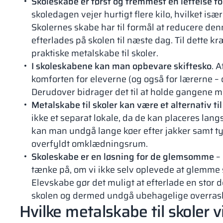
Skoleskabe er først og fremmest en lettelse f
skoledagen vejer hurtigt flere kilo, hvilket is
Skolernes skabe har til formål at reducere de
efterlades på skolen til næste dag. Til dette kræ
praktiske metalskabe til skoler.
I skoleskabene kan man opbevare skiftesko
. A
komforten for eleverne (og også for lærerne – d
Derudover bidrager det til at holde gangene m
Metalskabe til skoler kan være et alternativ t
ikke et separat lokale, da de kan placeres l
kan man undgå lange køer efter jakker samt tyv
overfyldt omklædningsrum.
Skoleskabe er en løsning for de glemsomme
– 
tænke på, om vi ikke selv oplevede at glemme s
Elevskabe gør det muligt at efterlade en stor d
skolen og dermed undgå ubehagelige overrask
Hvilke metalskabe til skoler 