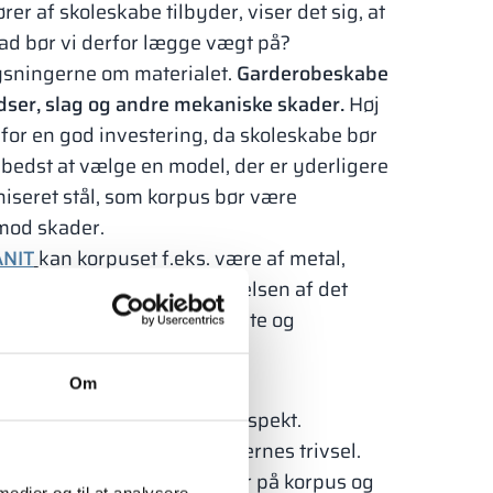
 af skoleskabe tilbyder, viser det sig, at
ad bør vi derfor lægge vægt på?
ysningerne om materialet.
Garderobeskabe
idser, slag og andre mekaniske skader.
Høj
 for en god investering, da skoleskabe bør
 bedst at vælge en model, der er yderligere
niseret stål, som korpus bør være
 mod skader.
NIT
kan korpuset f.eks. være af metal,
-plade. Takket være anvendelsen af det
koleskabe endnu mere robuste og
Om
ægge vægt på det visuelle aspekt.
n på institutionen og elevernes trivsel.
 kombinere forskellige farver på korpus og
 medier og til at analysere