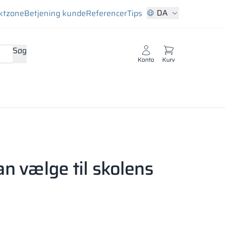
DA
ktzone
Betjening kunde
Referencer
Tips
Søg
Konto
Kurv
n vælge til skolens