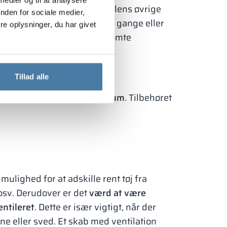
naturligt harmonerer med skolens øvrige
nden for sociale medier,
e en udsmykning af skolens gange eller
e oplysninger, du har givet
ler, der forbindes med forsømte
Tillad alle
have funktionelt udstyrede rum
. Tilbehøret
lighed for at adskille rent tøj fra
osv. Derudover er det
værd at være
ntileret
. Dette er især vigtigt, når der
sne eller sved. Et skab med ventilation