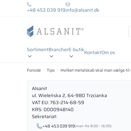
+48 453 039 919
info@alsanit.dk
Sortiment
Brancher
E-butik
Kontakt
Om os
Forside
Tips
Hvilket metalskab skal man vælge ti
Alsanit
ul. Wieleńska 2, 64-980 Trzcianka
VAT EU: 763-214-68-59
KRS: 0000948140
Sekretariat:
+48 453 039 919
(man–fre 8:00 - 16:00)