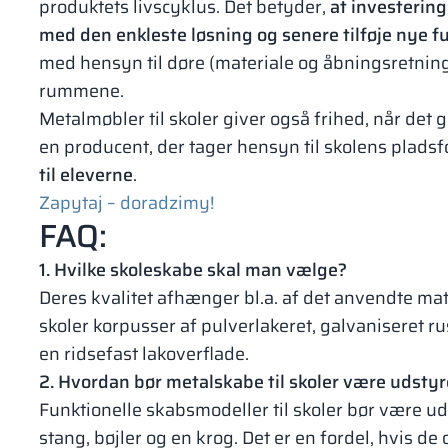
produktets livscyklus. Det betyder,
at investering
med den enkleste løsning og senere tilføje nye f
med hensyn til døre (materiale og åbningsretning
rummene.
Metalmøbler til skoler giver også frihed, når det
en producent, der tager hensyn til skolens plads
til eleverne
.
Zapytaj – doradzimy!
FAQ:
1. Hvilke skoleskabe skal man vælge?
Deres kvalitet afhænger bl.a. af det anvendte mat
skoler korpusser af pulverlakeret, galvaniseret r
en ridsefast lakoverflade.
2. Hvordan bør metalskabe til skoler være udstyr
Funktionelle skabsmodeller til skoler bør være u
stang, bøjler og en krog. Det er en fordel, hvis 