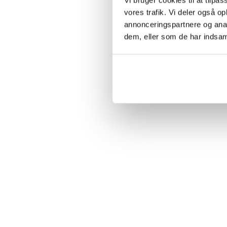
vores trafik. Vi deler også 
annonceringspartnere og anal
dem, eller som de har indsaml