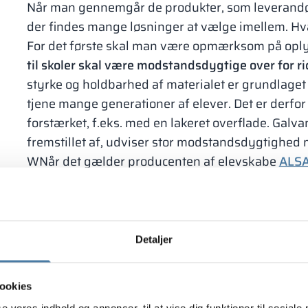
Når man gennemgår de produkter, som leverandører
der findes mange løsninger at vælge imellem. Hv
For det første skal man være opmærksom på opl
til skoler skal være modstandsdygtige over for r
styrke og holdbarhed af materialet er grundlaget
tjene mange generationer af elever. Det er derfor
forstærket, f.eks. med en lakeret overflade. Galva
fremstillet af, udviser stor modstandsdygtighed
WNår det gælder producenten af elevskabe
ALSA
mens dørene kan udføres enten i stål eller i HPL
mest holdbare materiale på markedet er vores s
langtidsholdbare.
Metalskabe til skoler – udseende
Detaljer
Når man vælger elevskabe, er det også værd at l
Indretningen af skolens gange påvirker stemninge
ookies
Man kan vælge ensartede
garderobeskabe
eller
se vores indhold og annoncer, til at vise dig funktioner til sociale