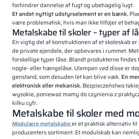
forhindrer dannelse af fugt og ubehagelig lugt.
Et andet nyttigt udstyrselement er en bænk.
Plac
være problematisk, hvis man ikke tilføjer et beha
Metalskabe til skoler – typer af l
En vigtig del af konstruktionen af et skoleskab er
de private ejendele, der opbevares i rummet. Meta
forskellige typer låse. Blandt produkterne findes
nøgle- eller hængelåse. Ulempen ved disse er dog
genstand, som desuden let kan blive væk.
En mer
elektronisk eller mekanisk.
Bezpieczeństwo takie
wysokie, ponieważ mamy do czynienia z praktyc
kilku cyfr.
Metalskabe til skoler med m
Modulære metalskabe
er et praktisk alternativ ti
producenters sortiment. Et modulskab kan nemlig