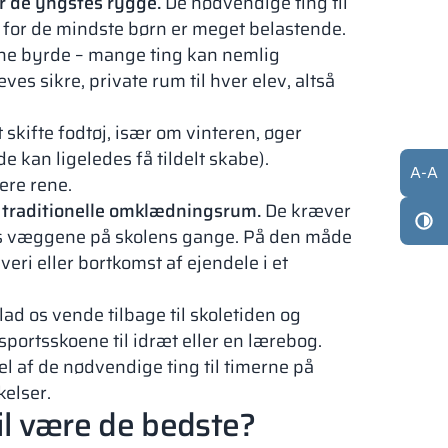
or de yngstes rygge.
De nødvendige ting til
ær for de mindste børn er meget belastende.
nne byrde – mange ting kan nemlig
ves sikre, private rum til hver elev, altså
t skifte fodtøj, især om vinteren, øger
e kan ligeledes få tildelt skabe).
A
-
A
ere rene.
il traditionelle omklædningsrum.
De kræver
angs væggene på skolens gange. På den måde
eri eller bortkomst af ejendele i et
lad os vende tilbage til skoletiden og
portsskoene til idræt eller en lærebog.
el af de nødvendige ting til timerne på
elser.
vil være de bedste?