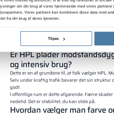
modstand mod fugt og skimmelsvamp;
oplysninger om din brug af vores hjemmeside med vores partnere i
høj mekanisk holdbarhed;
ysepartnere. Vores partnere kan kombinere disse data med andr
nem rengøring;
et fra din brug af deres tjenester.
modstandsdygtighed over for kemikalier;
æstetisk udseende i årevis.
Denne løsning reducerer nedbrud og serviceomkos
Tilpas
og penge.
Er HPL plader modstandsdyg
og intensiv brug?
Dette er en af ​​grundene til, at folk vælger HPL. 
Selv under kraftig trafik bevarer det sin struktur 
godt.
I offentlige rum er dette afgørende. Færre skade
nedetid. Det er stabilitet, du kan stole på.
Hvordan vælger man farve og