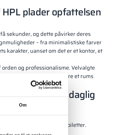
 HPL plader opfattelsen
få sekunder, og dette påvirker deres
ignmuligheder – fra minimalistiske farver
s karakter, uanset om det er et kontor, et
orden og professionalisme. Velvalgte
t er en enkel måde at forbedre et rums
ved HPL plader i daglig
Om
imal vedligeholdelse og er
der findes på offentlige toiletter.
 medier og til at analysere