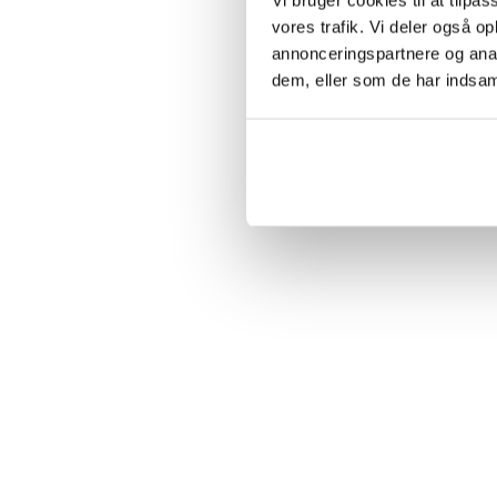
vores trafik. Vi deler også 
annonceringspartnere og anal
dem, eller som de har indsaml