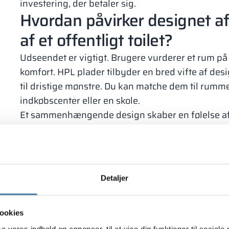
investering, der betaler sig.
Hvordan påvirker designet af
af ​​et offentligt toilet?
Udseendet er vigtigt. Brugere vurderer et rum på 
komfort. HPL plader tilbyder en bred vifte af des
til dristige mønstre. Du kan matche dem til rummet
indkøbscenter eller en skole.
Et sammenhængende design skaber en følelse af 
farver skjuler snavs og forlænger friskheden. De
samlede udseende.
Hvad er de vigtigste fordele 
brug?
Detaljer
HPL plader er afprøvede i praksis. De kræver min
modstandsdygtige over for almindelige problemer, 
ookies
De vigtigste fordele er:
se vores indhold og annoncer, til at vise dig funktioner til sociale