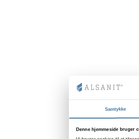
Samtykke
Denne hjemmeside bruger c
Vi bruger cookies til at tilpas