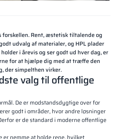
s forskellen. Rent, æstetisk tiltalende og
t godt udvalg af materialer, og HPL plader
r holder i årevis og ser godt ud hver dag, er
erne for at hjælpe dig med at træffe den
g, der simpelthen virker.
ste valg til offentlige
 formål. De er modstandsdygtige over for
erer godt i områder, hvor andre løsninger
 Derfor er de standard i moderne offentlige
 er nemme at holde rene, hvilket