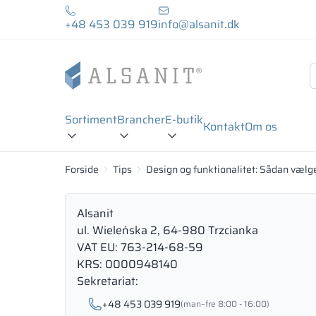
+48 453 039 919
info@alsanit.dk
Sortiment
Brancher
E-butik
Kontakt
Om os
Forside
Tips
Design og funktionalitet: Sådan vælger
Alsanit
ul. Wieleńska 2, 64-980 Trzcianka
VAT EU: 763-214-68-59
KRS: 0000948140
Sekretariat:
+48 453 039 919
(man–fre 8:00 - 16:00)