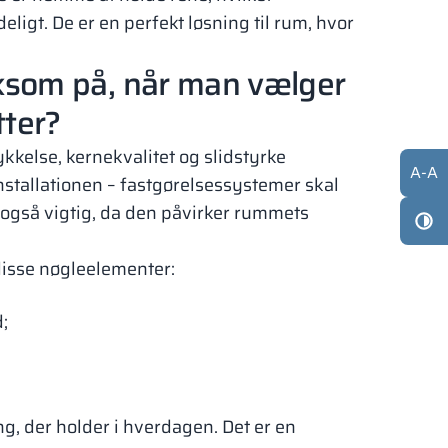
igt. De er en perfekt løsning til rum, hvor
som på, når man vælger
tter?
ykkelse, kernekvalitet og slidstyrke
A
-
A
nstallationen – fastgørelsessystemer skal
 også vigtig, da den påvirker rummets
 disse nøgleelementer:
;
g, der holder i hverdagen. Det er en