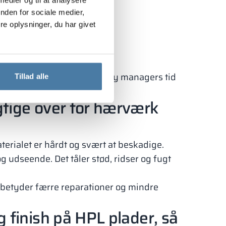
nden for sociale medier,
e oplysninger, du har givet
tninger. Den sparer facility managers tid
Tillad alle
tige over for hærværk
Materialet er hårdt og svært at beskadige.
og udseende. Det tåler stød, ridser og fugt
r betyder færre reparationer og mindre
 finish på HPL plader, så