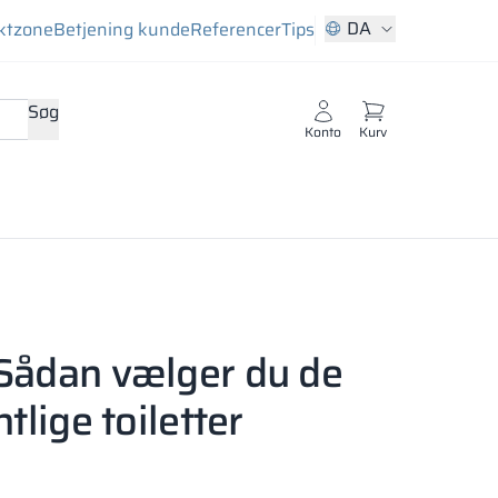
DA
ktzone
Betjening kunde
Referencer
Tips
Søg
Konto
Kurv
 Sådan vælger du de
tlige toiletter